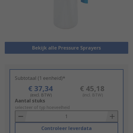
Bekijk alle Pressure Sprayers
Subtotaal (1 eenheid)*
€ 37,34
€ 45,18
(excl. BTW)
(incl. BTW)
Add
Aantal stuks
to
selecteer of typ hoeveelheid
Basket
Controleer leverdata