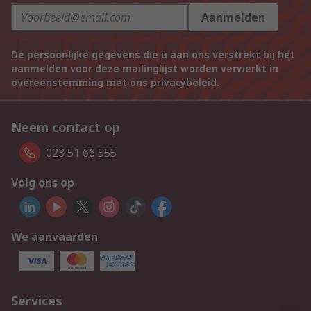
Aanmelden
De persoonlijke gegevens die u aan ons verstrekt bij het
aanmelden voor deze mailinglijst worden verwerkt in
overeenstemming met ons
privacybeleid
.
Neem contact op
023 51 66 555
Volg ons op
We aanvaarden
Services