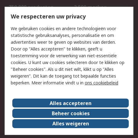
750.000 producten
2.500 merken
Bestellen
Inkoopoplossingen
We respecteren uw privacy
Retouren
Technisch advies
We gebruiken cookies en andere technologieën voor
Track & Trace
statistische gebruiksanalyses, personalisatie en om
advertenties weer te geven op websites van derden.
Wettelijk
Door op "Alles accepteren" te klikken, geeft u
toestemming voor de verwerking van niet-essentiële
Cookiebeleid
Email veiligheid
cookies. U kunt uw cookies selecteren door te klikken op
Privacybeleid
Websitevoorwaarden
"Beheer cookies". Als u dit niet wilt, klikt u op "Alles
weigeren". Dit kan de toegang tot bepaalde functies
Algemene
beperken. Meer informatie vindt u in
ons cookiebeleid
verkoopvoorwaarden
Over RS
Alles accepteren
RS Group
Over ons
Beheer cookies
RS wereldwijd
Werken bij RS
Alles weigeren
ESG