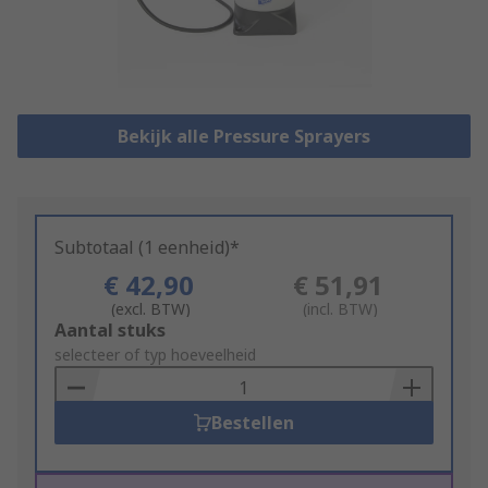
Bekijk alle Pressure Sprayers
Subtotaal (1 eenheid)*
€ 42,90
€ 51,91
(excl. BTW)
(incl. BTW)
Add
Aantal stuks
to
selecteer of typ hoeveelheid
Basket
Bestellen