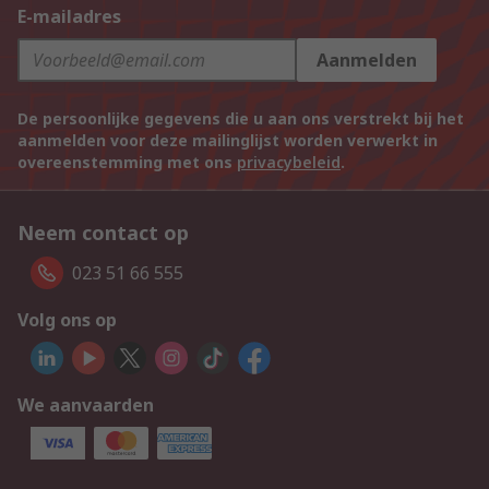
E-mailadres
Aanmelden
De persoonlijke gegevens die u aan ons verstrekt bij het
aanmelden voor deze mailinglijst worden verwerkt in
overeenstemming met ons
privacybeleid
.
Neem contact op
023 51 66 555
Volg ons op
We aanvaarden