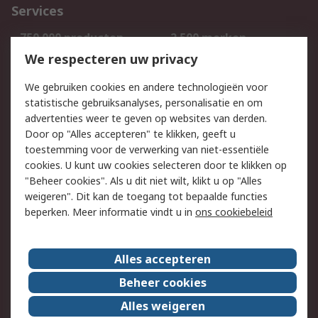
Services
750.000 producten
2.500 merken
Bestellen
Inkoopoplossingen
We respecteren uw privacy
Retouren
Technisch advies
We gebruiken cookies en andere technologieën voor
Track & Trace
statistische gebruiksanalyses, personalisatie en om
advertenties weer te geven op websites van derden.
Wettelijk
Door op "Alles accepteren" te klikken, geeft u
toestemming voor de verwerking van niet-essentiële
Cookiebeleid
Email veiligheid
cookies. U kunt uw cookies selecteren door te klikken op
Privacybeleid
Websitevoorwaarden
"Beheer cookies". Als u dit niet wilt, klikt u op "Alles
weigeren". Dit kan de toegang tot bepaalde functies
Algemene
beperken. Meer informatie vindt u in
ons cookiebeleid
verkoopvoorwaarden
Over RS
Alles accepteren
RS Group
Over ons
Beheer cookies
RS wereldwijd
Werken bij RS
Alles weigeren