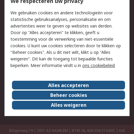
Bestellen
Inkoopoplossingen
We respecteren uw privacy
Retouren
Technisch advies
We gebruiken cookies en andere technologieën voor
Track & Trace
statistische gebruiksanalyses, personalisatie en om
advertenties weer te geven op websites van derden.
Wettelijk
Door op "Alles accepteren" te klikken, geeft u
toestemming voor de verwerking van niet-essentiële
Cookiebeleid
Email veiligheid
cookies. U kunt uw cookies selecteren door te klikken op
Privacybeleid
Websitevoorwaarden
"Beheer cookies". Als u dit niet wilt, klikt u op "Alles
weigeren". Dit kan de toegang tot bepaalde functies
Algemene
beperken. Meer informatie vindt u in
ons cookiebeleid
verkoopvoorwaarden
Over RS
Alles accepteren
RS Group
Over ons
Beheer cookies
RS wereldwijd
Werken bij RS
Alles weigeren
ESG
Bingerweg 19 | 2031 AZ HAARLEM | BTW: NL 806 558 519.B01 | KvK