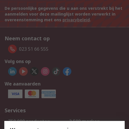
De persoonlijke gegevens die u aan ons verstrekt bij het
aanmelden voor deze mailinglijst worden verwerkt in
overeenstemming met ons
privacybeleid
.
Neem contact op
023 51 66 555
Volg ons op
We aanvaarden
Services
750.000 producten
2.500 merken