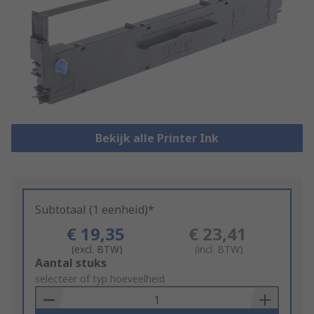
Bekijk alle Printer Ink
Subtotaal (1 eenheid)*
€ 19,35
€ 23,41
(excl. BTW)
(incl. BTW)
Add
Aantal stuks
to
selecteer of typ hoeveelheid
Basket