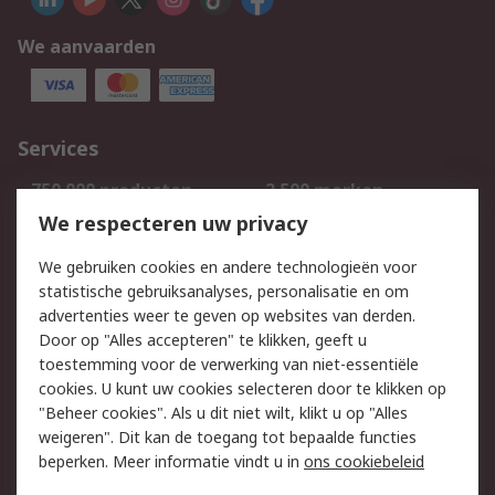
We aanvaarden
Services
750.000 producten
2.500 merken
Bestellen
Inkoopoplossingen
We respecteren uw privacy
Retouren
Technisch advies
We gebruiken cookies en andere technologieën voor
Track & Trace
statistische gebruiksanalyses, personalisatie en om
advertenties weer te geven op websites van derden.
Wettelijk
Door op "Alles accepteren" te klikken, geeft u
toestemming voor de verwerking van niet-essentiële
Cookiebeleid
Email veiligheid
cookies. U kunt uw cookies selecteren door te klikken op
Privacybeleid
Websitevoorwaarden
"Beheer cookies". Als u dit niet wilt, klikt u op "Alles
weigeren". Dit kan de toegang tot bepaalde functies
Algemene
beperken. Meer informatie vindt u in
ons cookiebeleid
verkoopvoorwaarden