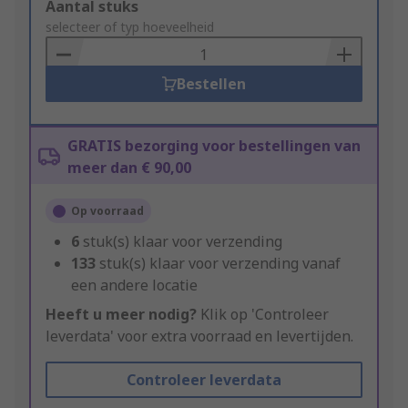
Add
Aantal stuks
to
selecteer of typ hoeveelheid
Basket
Bestellen
GRATIS bezorging voor bestellingen van
meer dan € 90,00
Op voorraad
6
stuk(s) klaar voor verzending
133
stuk(s) klaar voor verzending vanaf
een andere locatie
Heeft u meer nodig?
Klik op 'Controleer
leverdata' voor extra voorraad en levertijden.
Controleer leverdata