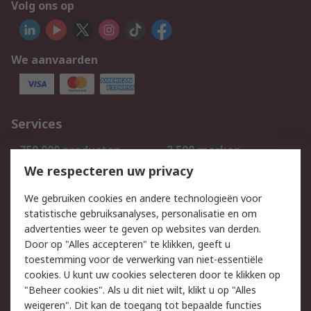
Volg ons op
We aanvaarden
Services
750.000 producten
2.500 merken
Bestellen
Inkoopoplossingen
We respecteren uw privacy
Retouren
Technisch advies
We gebruiken cookies en andere technologieën voor
Track & Trace
statistische gebruiksanalyses, personalisatie en om
advertenties weer te geven op websites van derden.
Wettelijk
Door op "Alles accepteren" te klikken, geeft u
toestemming voor de verwerking van niet-essentiële
Cookiebeleid
Email veiligheid
cookies. U kunt uw cookies selecteren door te klikken op
Privacybeleid
Websitevoorwaarden
"Beheer cookies". Als u dit niet wilt, klikt u op "Alles
weigeren". Dit kan de toegang tot bepaalde functies
Algemene