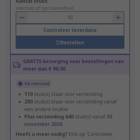
Add
Aantal stuks
to
selecteer of typ hoeveelheid
Basket
Controleer leverdata
Bestellen
GRATIS bezorging voor bestellingen van
meer dan € 90,00
Op voorraad
110
stuk(s) klaar voor verzending
280
stuk(s) klaar voor verzending vanaf
een andere locatie
Plus verzending
640
stuk(s) vanaf
30
november 2026
Heeft u meer nodig?
Klik op 'Controleer