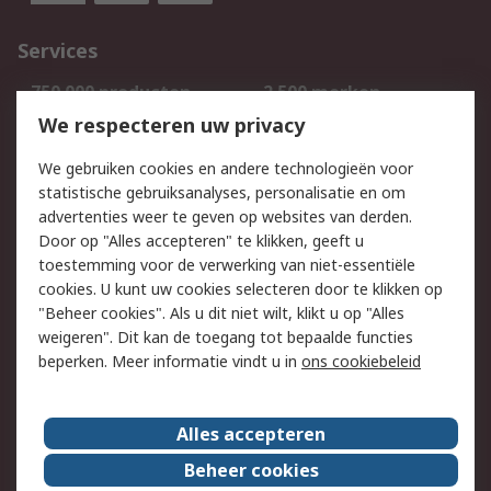
Services
750.000 producten
2.500 merken
Bestellen
Inkoopoplossingen
We respecteren uw privacy
Retouren
Technisch advies
We gebruiken cookies en andere technologieën voor
Track & Trace
statistische gebruiksanalyses, personalisatie en om
advertenties weer te geven op websites van derden.
Wettelijk
Door op "Alles accepteren" te klikken, geeft u
toestemming voor de verwerking van niet-essentiële
Cookiebeleid
Email veiligheid
cookies. U kunt uw cookies selecteren door te klikken op
Privacybeleid
Websitevoorwaarden
"Beheer cookies". Als u dit niet wilt, klikt u op "Alles
weigeren". Dit kan de toegang tot bepaalde functies
Algemene
beperken. Meer informatie vindt u in
ons cookiebeleid
verkoopvoorwaarden
Over RS
Alles accepteren
RS Group
Over ons
Beheer cookies