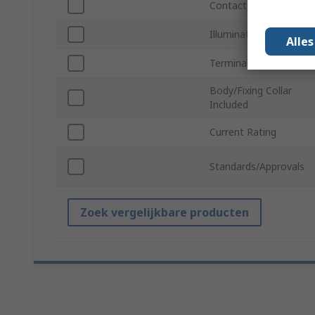
Contact Configuration
Illumination Type
Alle
Terminal Type
Body/Fixing Collar
Included
Current Rating
Standards/Approvals
Zoek vergelijkbare producten