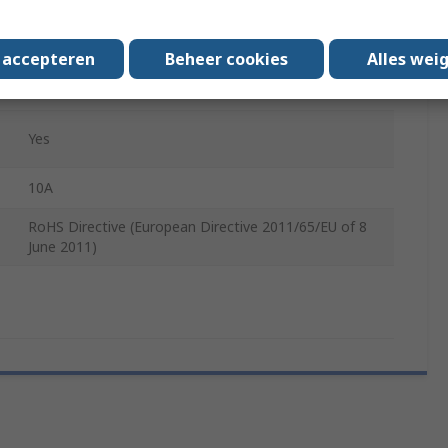
1 NO
LED
s accepteren
Beheer cookies
Alles wei
FASTON
Yes
10A
RoHS Directive (European Directive 2011/65/EU of 8
June 2011)