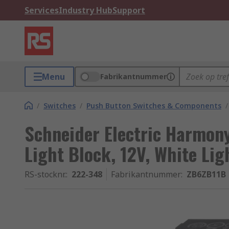
Services
Industry Hub
Support
Menu
Fabrikantnummer
/
Switches
/
Push Button Switches & Components
/
Schneider Electric Harmon
Light Block, 12V, White Lig
RS-stocknr.
:
222-348
Fabrikantnummer
:
ZB6ZB11B