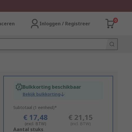
0
aceren
Inloggen / Registreer
Bulkkorting beschikbaar
Bekijk bulkkorting
Subtotaal (1 eenheid)*
€ 17,48
€ 21,15
(excl. BTW)
(incl. BTW)
Add
Aantal stuks