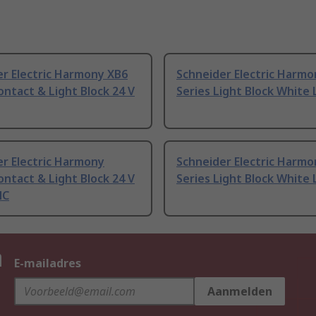
r Electric Harmony XB6
Schneider Electric Harmo
ontact & Light Block 24 V
Series Light Block White 
r Electric Harmony
Schneider Electric Harmo
ontact & Light Block 24 V
Series Light Block White 
NC
n
E-mailadres
Aanmelden