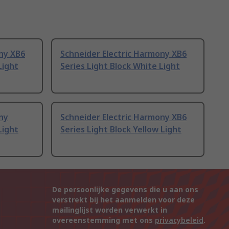
ny XB6
Schneider Electric Harmony XB6
Light
Series Light Block White Light
ny
Schneider Electric Harmony XB6
Light
Series Light Block Yellow Light
De persoonlijke gegevens die u aan ons
verstrekt bij het aanmelden voor deze
mailinglijst worden verwerkt in
overeenstemming met ons
privacybeleid
.