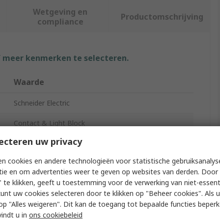
Wetgeving en
Productomschrijving
compliance
f meer kenmerken te selecteren.
Waarde
Schneider Electric
Contact & Light Block
ecteren uw privacy
Contact & Light Block
n cookies en andere technologieën voor statistische gebruiksanalys
12V
tie en om advertenties weer te geven op websites van derden. Door 
 te klikken, geeft u toestemming voor de verwerking van niet-essent
White
kunt uw cookies selecteren door te klikken op "Beheer cookies". Als u 
Harmony XB6
 u op "Alles weigeren". Dit kan de toegang tot bepaalde functies beper
vindt u in
ons cookiebeleid