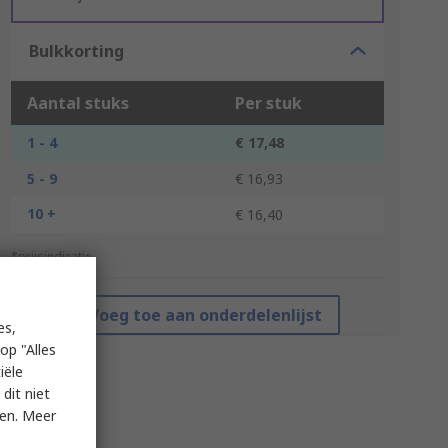
Bulkkorting
Aantal stuks
Per stuk
1 - 4
€ 17,48
5 - 9
€ 16,93
10 +
€ 16,40
*prijsindicatie
Voeg toe aan onderdelenlijst
es,
op "Alles
iële
dit niet
ken. Meer