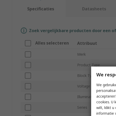
Specificaties
Datasheets
Zoek vergelijkbare producten door een o
Alles selecteren
Attribuut
Merk
Product Type
We resp
Block Type
We gebruike
Voltage
personalisa
accepteren"
Illumination Colour
cookies. U 
Series
wilt, klikt
informatie 