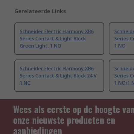
Gerelateerde Links
Schneider Electric Harmony XB6
Schneide
Series Contact & Light Block
Series C
Green Light, 1 NO
1 NO
Schneider Electric Harmony XB6
Schneide
Series Contact & Light Block 24 V
Series C
1 NC
1 NO/1 
Wees als eerste op de hoogte va
onze nieuwste producten en
aanbiedingen