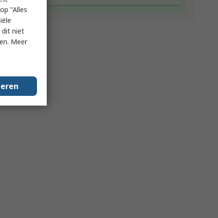
op "Alles
iële
dit niet
ken. Meer
geren