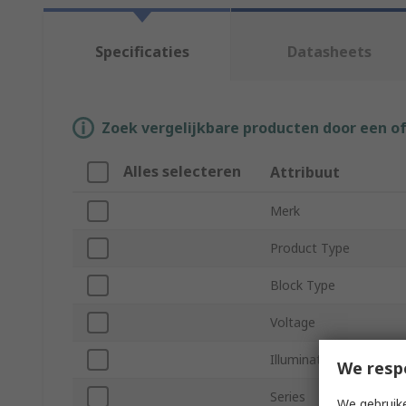
Specificaties
Datasheets
Zoek vergelijkbare producten door een o
Alles selecteren
Attribuut
Merk
Product Type
Block Type
Voltage
Illumination Colour
We resp
Series
We gebruike