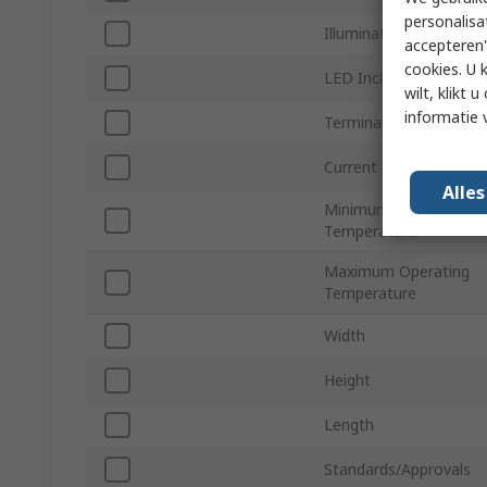
personalisa
Illumination Type
accepteren"
cookies. U 
LED Included
wilt, klikt
informatie 
Terminal Type
Current Rating
Alle
Minimum Operating
Temperature
Maximum Operating
Temperature
Width
Height
Length
Standards/Approvals