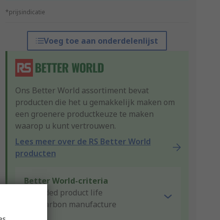
*prijsindicatie
Voeg toe aan onderdelenlijst
Ons Better World assortiment bevat
producten die het u gemakkelijk maken om
een groenere productkeuze te maken
waarop u kunt vertrouwen.
Lees meer over de RS Better World
producten
Better World-criteria
Extended product life
Low carbon manufacture
es,