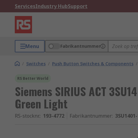
Services
Industry Hub
Support
Menu
Fabrikantnummer
/
Switches
/
Push Button Switches & Components
/
RS Better World
Siemens SIRIUS ACT 3SU14 
Green Light
RS-stocknr.
:
193-4772
Fabrikantnummer
:
3SU1401-