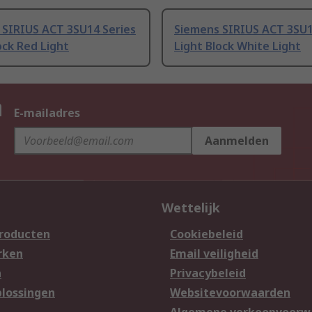
 SIRIUS ACT 3SU14 Series
Siemens SIRIUS ACT 3SU1
ock Red Light
Light Block White Light
n
E-mailadres
Aanmelden
Wettelijk
producten
Cookiebeleid
rken
Email veiligheid
n
Privacybeleid
lossingen
Websitevoorwaarden