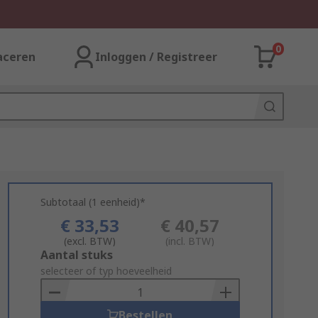
0
aceren
Inloggen / Registreer
Subtotaal (1 eenheid)*
€ 33,53
€ 40,57
(excl. BTW)
(incl. BTW)
Add
Aantal stuks
to
selecteer of typ hoeveelheid
Basket
Bestellen