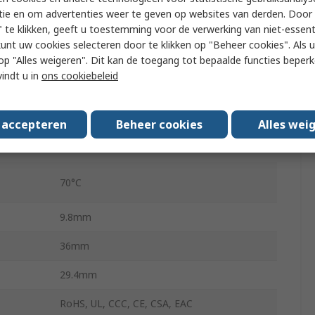
tie en om advertenties weer te geven op websites van derden. Door 
LED
 te klikken, geeft u toestemming voor de verwerking van niet-essent
kunt uw cookies selecteren door te klikken op "Beheer cookies". Als u 
Yes
 u op "Alles weigeren". Dit kan de toegang tot bepaalde functies beper
vindt u in
ons cookiebeleid
Spring Loaded
20mA
s accepteren
Beheer cookies
Alles wei
-25°C
70°C
9.8mm
36mm
29.4mm
RoHS, UL, CCC, CE, CSA, EAC