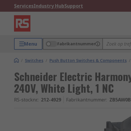
Services
Industry Hub
Support
Menu
Fabrikantnummer
/
Switches
/
Push Button Switches & Components
/
Schneider Electric Harmony
240V, White Light, 1 NC
RS-stocknr.
:
212-4929
Fabrikantnummer
:
ZB5AW0B