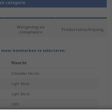
eze categorie
Wetgeving en
Productomschrijving
compliance
f meer kenmerken te selecteren.
Waarde
Schneider Electric
Light Block
Light Block
240V