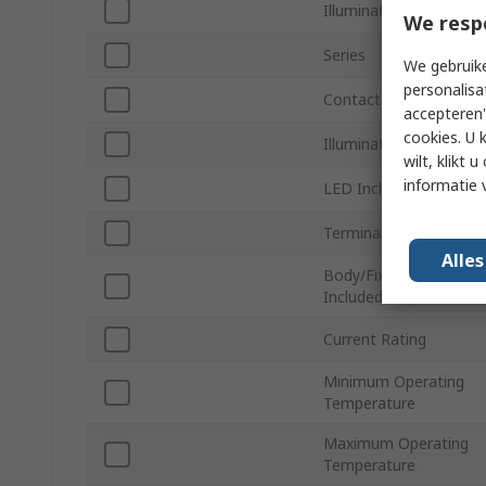
Illumination Colour
We resp
Series
We gebruike
personalisa
Contact Configuration
accepteren"
cookies. U 
Illumination Type
wilt, klikt
informatie 
LED Included
Terminal Type
Alle
Body/Fixing Collar
Included
Current Rating
Minimum Operating
Temperature
Maximum Operating
Temperature