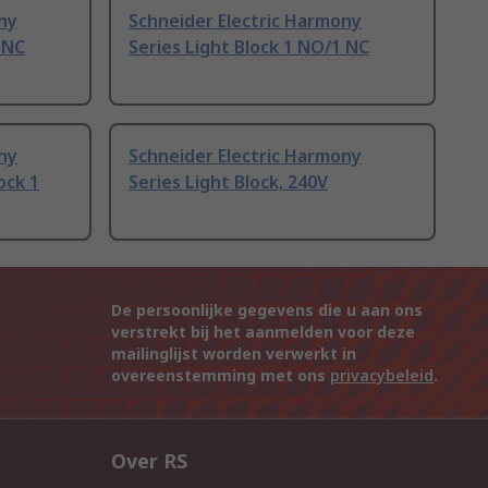
ny
Schneider Electric Harmony
 NC
Series Light Block 1 NO/1 NC
ny
Schneider Electric Harmony
ock 1
Series Light Block, 240V
De persoonlijke gegevens die u aan ons
verstrekt bij het aanmelden voor deze
mailinglijst worden verwerkt in
overeenstemming met ons
privacybeleid
.
Over RS