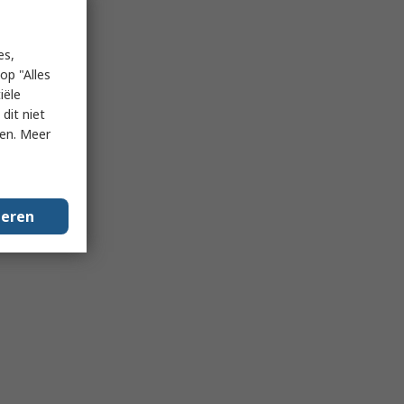
es,
op "Alles
iële
dit niet
ken. Meer
geren