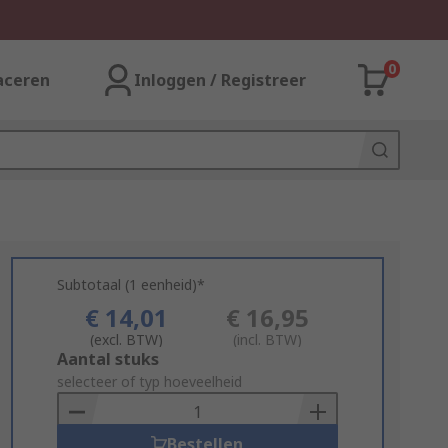
0
aceren
Inloggen / Registreer
Subtotaal (1 eenheid)*
€ 14,01
€ 16,95
(excl. BTW)
(incl. BTW)
Add
Aantal stuks
to
selecteer of typ hoeveelheid
Basket
Bestellen