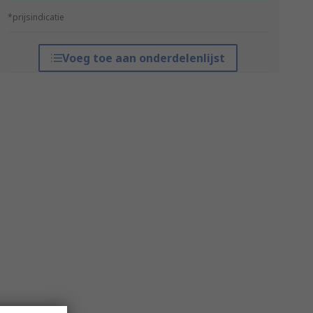
*prijsindicatie
Voeg toe aan onderdelenlijst