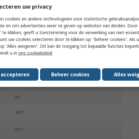
White
ecteren uw privacy
Harmony
n cookies en andere technologieën voor statistische gebruiksanalys
tie en om advertenties weer te geven op websites van derden. Door 
1 NC
 te klikken, geeft u toestemming voor de verwerking van niet-essent
kunt uw cookies selecteren door te klikken op "Beheer cookies". Als u 
LED
 u op "Alles weigeren". Dit kan de toegang tot bepaalde functies beper
vindt u in
ons cookiebeleid
Yes
Screw
s accepteren
Beheer cookies
Alles wei
Yes
3A
-40°C
70°C