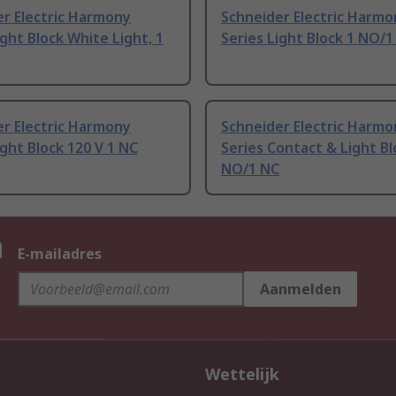
r Electric Harmony
Schneider Electric Harmo
ight Block White Light, 1
Series Light Block 1 NO/1
r Electric Harmony
Schneider Electric Harmo
ight Block 120 V 1 NC
Series Contact & Light Bl
NO/1 NC
n
E-mailadres
Aanmelden
Wettelijk