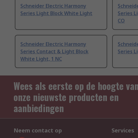
Schneider Electric Harmony
Schneide
Series Light Block White Light
Series L
CO
Schneider Electric Harmony
Schneide
Series Contact & Light Block
Series L
White Light, 1 NC
Wees als eerste op de hoogte va
onze nieuwste producten en
aanbiedingen
Neem contact op
Services