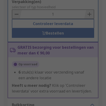
Add
Verpakking(en)
to
selecteer of typ hoeveelheid
Basket
Controleer leverdata
Bestellen
GRATIS bezorging voor bestellingen van
meer dan € 90,00
Op voorraad
6
stuk(s) klaar voor verzending vanaf
een andere locatie
Heeft u meer nodig?
Klik op 'Controleer
leverdata' voor extra voorraad en levertijden.
Bulkkorting