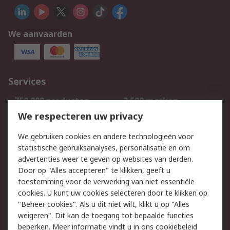
We aanvaarden
Services
750.000 producten
2.500 merken
Bestellen
Inkoopoplossingen
We respecteren uw privacy
Retouren
Technisch advies
We gebruiken cookies en andere technologieën voor
Track & Trace
statistische gebruiksanalyses, personalisatie en om
advertenties weer te geven op websites van derden.
Wettelijk
Door op "Alles accepteren" te klikken, geeft u
toestemming voor de verwerking van niet-essentiële
Cookiebeleid
Email veiligheid
cookies. U kunt uw cookies selecteren door te klikken op
Privacybeleid
Websitevoorwaarden
"Beheer cookies". Als u dit niet wilt, klikt u op "Alles
weigeren". Dit kan de toegang tot bepaalde functies
Algemene
beperken. Meer informatie vindt u in
ons cookiebeleid