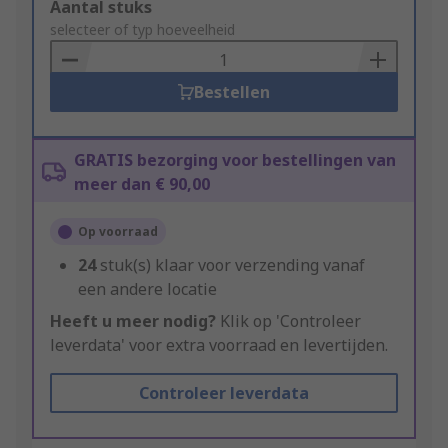
Add
Aantal stuks
to
selecteer of typ hoeveelheid
Basket
Bestellen
GRATIS bezorging voor bestellingen van
meer dan € 90,00
Op voorraad
24
stuk(s) klaar voor verzending vanaf
een andere locatie
Heeft u meer nodig?
Klik op 'Controleer
leverdata' voor extra voorraad en levertijden.
Controleer leverdata