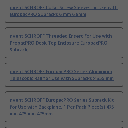
nVent SCHROFF Collar Screw Sleeve for Use with
EuropacPRO Subracks 6 mm 6.8mm
nVent SCHROFF Threaded Insert for Use with
PropacPRO Desk-Top Enclosure EuropacPRO
Subrack,
nVent SCHROFF EuropacPRO Series Aluminium
Telescopic Rail for Use with Subracks x 355 mm
nVent SCHROFF EuropacPRO Series Subrack Kit
for Use with Backplane, 1 Per Pack Piece(s) 475
mm 475 mm 475mm