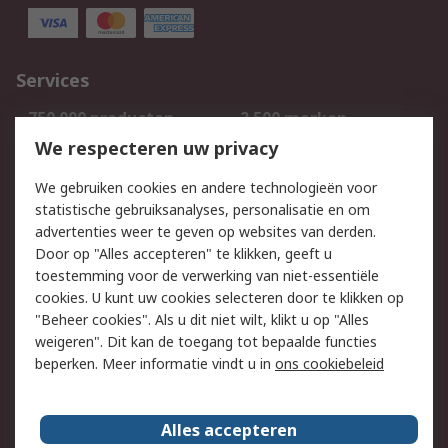
Services
750.000 producten
2.500 merken
Bestellen
Inkoopoplossingen
We respecteren uw privacy
Retouren
Technisch advies
We gebruiken cookies en andere technologieën voor
Track & Trace
statistische gebruiksanalyses, personalisatie en om
advertenties weer te geven op websites van derden.
Wettelijk
Door op "Alles accepteren" te klikken, geeft u
toestemming voor de verwerking van niet-essentiële
Cookiebeleid
Email veiligheid
cookies. U kunt uw cookies selecteren door te klikken op
Privacybeleid
Websitevoorwaarden
"Beheer cookies". Als u dit niet wilt, klikt u op "Alles
weigeren". Dit kan de toegang tot bepaalde functies
Algemene
beperken. Meer informatie vindt u in
ons cookiebeleid
verkoopvoorwaarden
Over RS
Alles accepteren