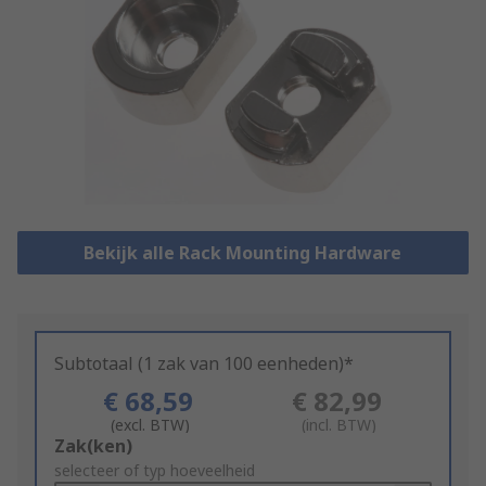
Bekijk alle Rack Mounting Hardware
Subtotaal (1 zak van 100 eenheden)*
€ 68,59
€ 82,99
(excl. BTW)
(incl. BTW)
Add
Zak(ken)
to
selecteer of typ hoeveelheid