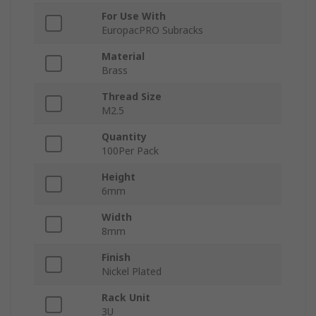
For Use With
EuropacPRO Subracks
Material
Brass
Thread Size
M2.5
Quantity
100Per Pack
Height
6mm
Width
8mm
Finish
Nickel Plated
Rack Unit
3U