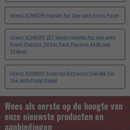
nVent SCHROFF Handle for Use with Front Panel
nVent SCHROFF IET Series Handle for Use with
Front-Platten, 10 Per Pack Piece(s) 44.65 mm
19.8mm
nVent SCHROFF Inserter/Extractor Handle for
Use with Front Panel
Wees als eerste op de hoogte van
onze nieuwste producten en
aanbiedingen