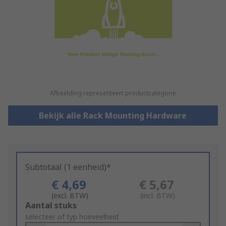
Afbeelding representeert productcategorie
Bekijk alle Rack Mounting Hardware
Subtotaal (1 eenheid)*
€ 4,69
€ 5,67
(excl. BTW)
(incl. BTW)
Add
Aantal stuks
to
selecteer of typ hoeveelheid