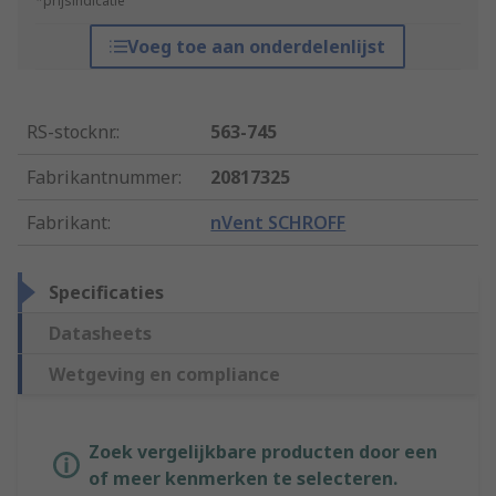
*prijsindicatie
Voeg toe aan onderdelenlijst
RS-stocknr.
:
563-745
Fabrikantnummer
:
20817325
Fabrikant
:
nVent SCHROFF
Specificaties
Datasheets
Wetgeving en compliance
Zoek vergelijkbare producten door een
of meer kenmerken te selecteren.