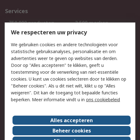
Services
750.000 producten
2.500 merken
Bestellen
Inkoopoplossingen
We respecteren uw privacy
Retouren
Technisch advies
We gebruiken cookies en andere technologieën voor
Track & Trace
statistische gebruiksanalyses, personalisatie en om
advertenties weer te geven op websites van derden.
Wettelijk
Door op "Alles accepteren" te klikken, geeft u
toestemming voor de verwerking van niet-essentiële
Cookiebeleid
Email veiligheid
cookies. U kunt uw cookies selecteren door te klikken op
Privacybeleid
Websitevoorwaarden
"Beheer cookies". Als u dit niet wilt, klikt u op "Alles
weigeren". Dit kan de toegang tot bepaalde functies
Algemene
beperken. Meer informatie vindt u in
ons cookiebeleid
verkoopvoorwaarden
Over RS
Alles accepteren
RS Group
Over ons
Beheer cookies
RS wereldwijd
Werken bij RS