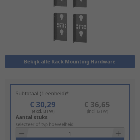
Bekijk alle Rack Mounting Hardware
Subtotaal (1 eenheid)*
€ 30,29
€ 36,65
(excl. BTW)
(incl. BTW)
Add
Aantal stuks
to
selecteer of typ hoeveelheid
Basket