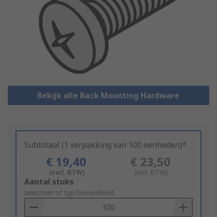
Bekijk alle Rack Mounting Hardware
Subtotaal (1 verpakking van 100 eenheden)*
€ 19,40
€ 23,50
(excl. BTW)
(incl. BTW)
Add
Aantal stuks
to
selecteer of typ hoeveelheid
Basket