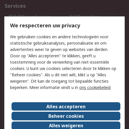
Services
750.000 producten
2.500 merken
Bestellen
Inkoopoplossingen
We respecteren uw privacy
Retouren
Technisch advies
We gebruiken cookies en andere technologieën voor
Track & Trace
statistische gebruiksanalyses, personalisatie en om
advertenties weer te geven op websites van derden.
Wettelijk
Door op "Alles accepteren" te klikken, geeft u
toestemming voor de verwerking van niet-essentiële
Cookiebeleid
Email veiligheid
cookies. U kunt uw cookies selecteren door te klikken op
Privacybeleid
Websitevoorwaarden
"Beheer cookies". Als u dit niet wilt, klikt u op "Alles
weigeren". Dit kan de toegang tot bepaalde functies
Algemene
beperken. Meer informatie vindt u in
ons cookiebeleid
verkoopvoorwaarden
Over RS
Alles accepteren
RS Group
Over ons
Beheer cookies
RS wereldwijd
Werken bij RS
Alles weigeren