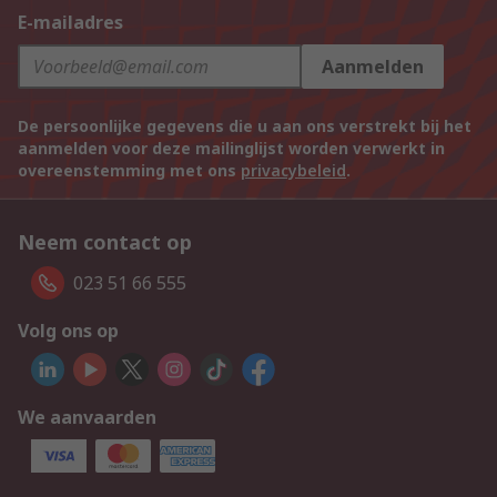
E-mailadres
Aanmelden
De persoonlijke gegevens die u aan ons verstrekt bij het
aanmelden voor deze mailinglijst worden verwerkt in
overeenstemming met ons
privacybeleid
.
Neem contact op
023 51 66 555
Volg ons op
We aanvaarden