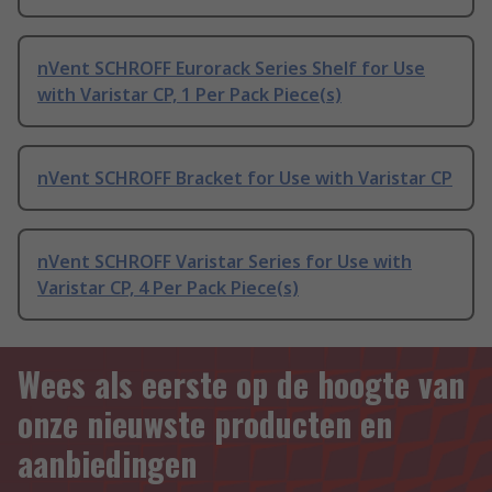
nVent SCHROFF Eurorack Series Shelf for Use
with Varistar CP, 1 Per Pack Piece(s)
nVent SCHROFF Bracket for Use with Varistar CP
nVent SCHROFF Varistar Series for Use with
Varistar CP, 4 Per Pack Piece(s)
Wees als eerste op de hoogte van
onze nieuwste producten en
aanbiedingen