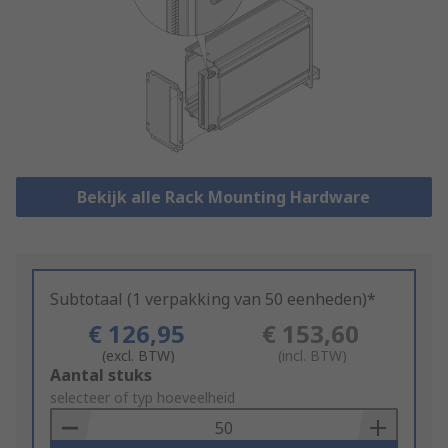
Bekijk alle Rack Mounting Hardware
Subtotaal (1 verpakking van 50 eenheden)*
€ 126,95
€ 153,60
(excl. BTW)
(incl. BTW)
Add
Aantal stuks
to
selecteer of typ hoeveelheid
Basket