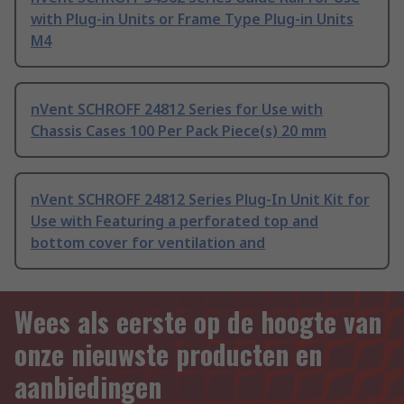
with Plug-in Units or Frame Type Plug-in Units
M4
nVent SCHROFF 24812 Series for Use with
Chassis Cases 100 Per Pack Piece(s) 20 mm
nVent SCHROFF 24812 Series Plug-In Unit Kit for
Use with Featuring a perforated top and
bottom cover for ventilation and
Wees als eerste op de hoogte van
onze nieuwste producten en
aanbiedingen