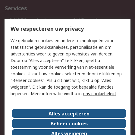
Services
750.000 producten
2.500 merken
Bestellen
Inkoopoplossingen
We respecteren uw privacy
Retouren
Technisch advies
We gebruiken cookies en andere technologieën voor
Track & Trace
statistische gebruiksanalyses, personalisatie en om
advertenties weer te geven op websites van derden.
Wettelijk
Door op "Alles accepteren" te klikken, geeft u
toestemming voor de verwerking van niet-essentiële
Cookiebeleid
Email veiligheid
cookies. U kunt uw cookies selecteren door te klikken op
Privacybeleid
Websitevoorwaarden
"Beheer cookies". Als u dit niet wilt, klikt u op "Alles
weigeren". Dit kan de toegang tot bepaalde functies
Algemene
beperken. Meer informatie vindt u in
ons cookiebeleid
verkoopvoorwaarden
Over RS
Alles accepteren
RS Group
Over ons
Beheer cookies
RS wereldwijd
Werken bij RS
Alles weigeren