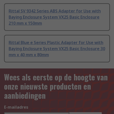
Rittal SV 9342 Series ABS Adapter for Use with
Baying Enclosure System VX25 Basic Enclosure
210 mm x 150mm
Rittal Blue e Series Plastic Adapter for Use with
Baying Enclosure System VX25 Basic Enclosure 30
mm x 40 mm x 80mm
Wees als eerste op de hoogte van
onze nieuwste producten en
aanbiedingen
E-mailadres