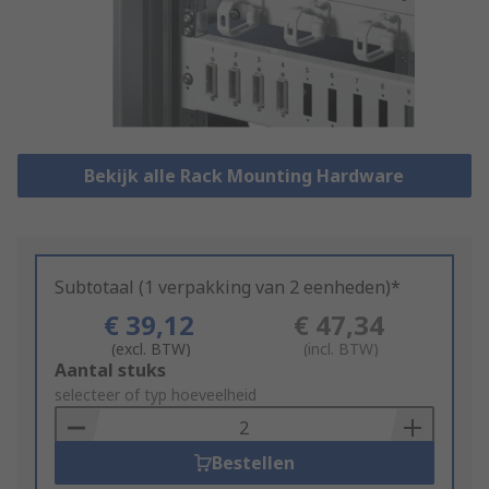
Bekijk alle Rack Mounting Hardware
Subtotaal (1 verpakking van 2 eenheden)*
€ 39,12
€ 47,34
(excl. BTW)
(incl. BTW)
Add
Aantal stuks
to
selecteer of typ hoeveelheid
Basket
Bestellen