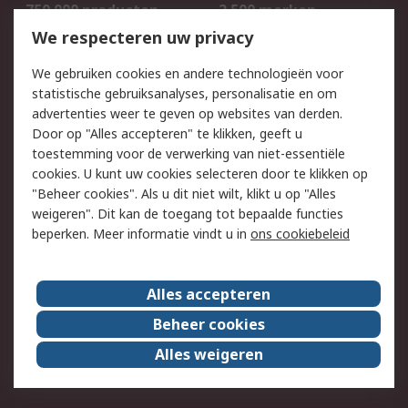
750.000 producten
2.500 merken
Bestellen
Inkoopoplossingen
We respecteren uw privacy
Retouren
Technisch advies
We gebruiken cookies en andere technologieën voor
Track & Trace
statistische gebruiksanalyses, personalisatie en om
advertenties weer te geven op websites van derden.
Wettelijk
Door op "Alles accepteren" te klikken, geeft u
toestemming voor de verwerking van niet-essentiële
Cookiebeleid
Email veiligheid
cookies. U kunt uw cookies selecteren door te klikken op
Privacybeleid
Websitevoorwaarden
"Beheer cookies". Als u dit niet wilt, klikt u op "Alles
weigeren". Dit kan de toegang tot bepaalde functies
Algemene
beperken. Meer informatie vindt u in
ons cookiebeleid
verkoopvoorwaarden
Over RS
Alles accepteren
RS Group
Over ons
Beheer cookies
RS wereldwijd
Werken bij RS
Alles weigeren
ESG