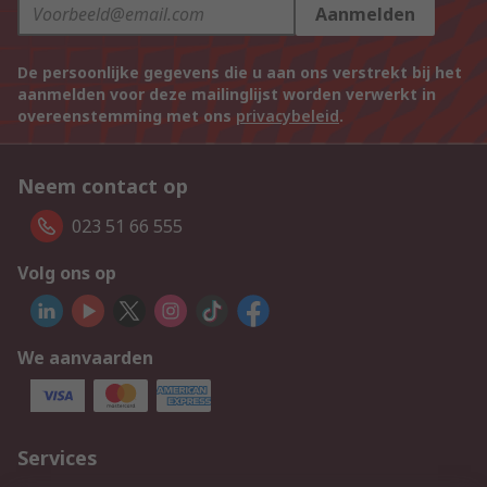
Aanmelden
De persoonlijke gegevens die u aan ons verstrekt bij het
aanmelden voor deze mailinglijst worden verwerkt in
overeenstemming met ons
privacybeleid
.
Neem contact op
023 51 66 555
Volg ons op
We aanvaarden
Services