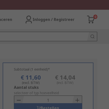
0
aceren
Inloggen / Registreer
Subtotaal (1 eenheid)*
€ 11,60
€ 14,04
(excl. BTW)
(incl. BTW)
Add
Aantal stuks
to
selecteer of typ hoeveelheid
Basket
Bestellen