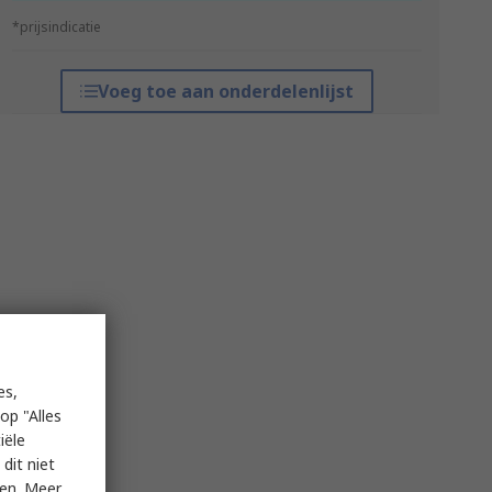
*prijsindicatie
Voeg toe aan onderdelenlijst
es,
op "Alles
iële
dit niet
ken. Meer