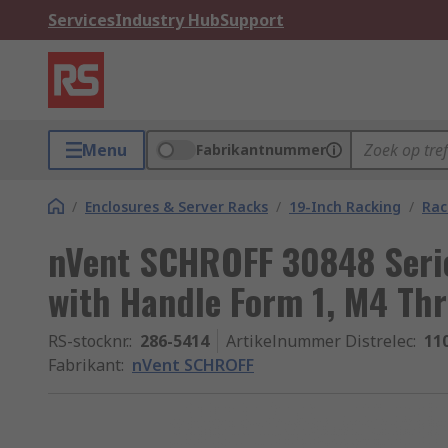
Services
Industry Hub
Support
Menu
Fabrikantnummer
/
Enclosures & Server Racks
/
19-Inch Racking
/
Rac
nVent SCHROFF 30848 Serie
with Handle Form 1, M4 Thr
RS-stocknr.
:
286-5414
Artikelnummer Distrelec
:
11
Fabrikant
:
nVent SCHROFF