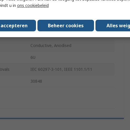
vindt u in
ons cookiebeleid
Aluminium
M4
s accepteren
Beheer cookies
Alles wei
5Per Pack
Conductive, Anodised
6U
ovals
IEC 60297-3-101, IEEE 1101.1/11
30848