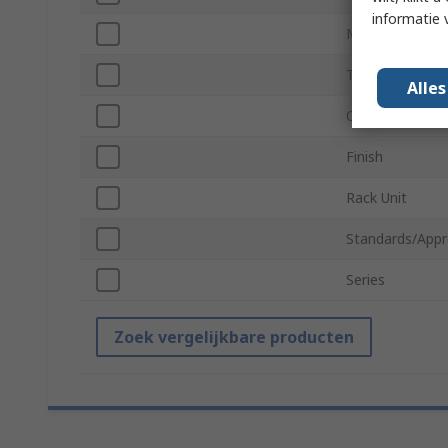
informatie 
Material
Thread Size
Alle
Quantity
Finish
Rack Unit
Standards/Appr
Series
Zoek vergelijkbare producten