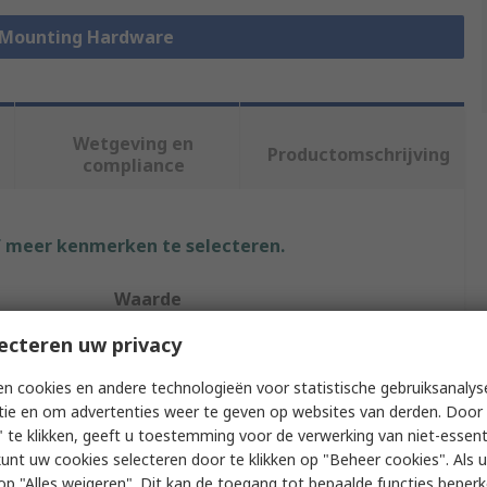
k Mounting Hardware
Wetgeving en
Productomschrijving
compliance
f meer kenmerken te selecteren.
Waarde
ecteren uw privacy
nVent SCHROFF
n cookies en andere technologieën voor statistische gebruiksanalys
Front Panel
tie en om advertenties weer te geven op websites van derden. Door 
Handle
 te klikken, geeft u toestemming voor de verwerking van niet-essent
kunt uw cookies selecteren door te klikken op "Beheer cookies". Als u 
Handle Form 1
 u op "Alles weigeren". Dit kan de toegang tot bepaalde functies beper