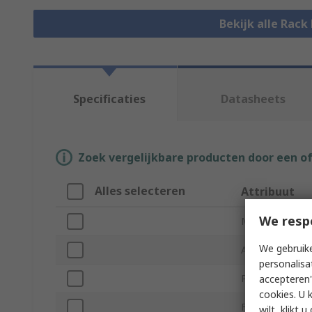
Bekijk alle Rac
Specificaties
Datasheets
Zoek vergelijkbare producten door een o
Alles selecteren
Attribuut
We resp
Merk
We gebruike
Accessory Type
personalisa
Product Type
accepteren"
cookies. U 
For Use With
wilt, klikt