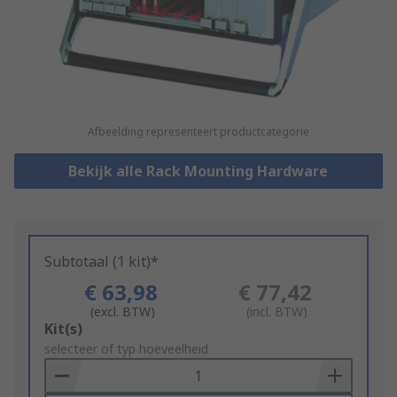
Afbeelding representeert productcategorie
Bekijk alle Rack Mounting Hardware
Subtotaal (1 kit)*
€ 63,98
€ 77,42
(excl. BTW)
(incl. BTW)
Add
Kit(s)
to
selecteer of typ hoeveelheid
Basket