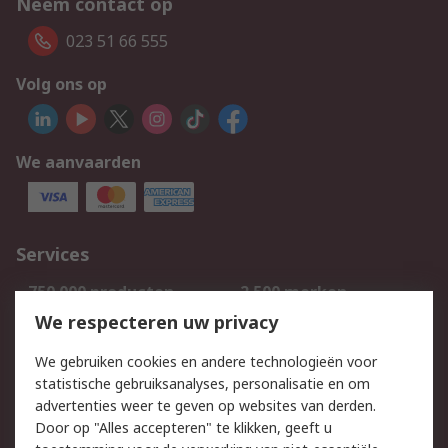
Neem contact op
023 51 66 555
Volg ons op
We aanvaarden
Services
750.000 producten
2.500 merken
Bestellen
Inkoopoplossingen
We respecteren uw privacy
Retouren
Technisch advies
We gebruiken cookies en andere technologieën voor
Track & Trace
statistische gebruiksanalyses, personalisatie en om
advertenties weer te geven op websites van derden.
Wettelijk
Door op "Alles accepteren" te klikken, geeft u