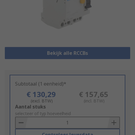
Bekijk alle RCCBs
Subtotaal (1 eenheid)*
€ 130,29
€ 157,65
(excl. BTW)
(incl. BTW)
Add
Aantal stuks
to
selecteer of typ hoeveelheid
Basket
Controleer leverdata