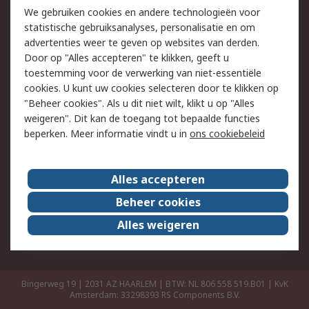
Retouren
Technisch advies
We gebruiken cookies en andere technologieën voor
Track & Trace
statistische gebruiksanalyses, personalisatie en om
advertenties weer te geven op websites van derden.
Wettelijk
Door op "Alles accepteren" te klikken, geeft u
toestemming voor de verwerking van niet-essentiële
Cookiebeleid
Email veiligheid
cookies. U kunt uw cookies selecteren door te klikken op
Privacybeleid
Websitevoorwaarden
"Beheer cookies". Als u dit niet wilt, klikt u op "Alles
weigeren". Dit kan de toegang tot bepaalde functies
Algemene
beperken. Meer informatie vindt u in
ons cookiebeleid
verkoopvoorwaarden
Over RS
Alles accepteren
RS Group
Over ons
Beheer cookies
RS wereldwijd
Werken bij RS
Alles weigeren
ESG
Bingerweg 19 | 2031 AZ HAARLEM | BTW: NL 806 558 519.B01 | KvK
Amsterdam: 33298393
RS Components B.V.