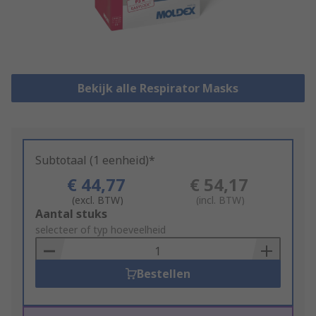
Bekijk alle Respirator Masks
Subtotaal (1 eenheid)*
€ 44,77
€ 54,17
(excl. BTW)
(incl. BTW)
Add
Aantal stuks
to
selecteer of typ hoeveelheid
Basket
Bestellen