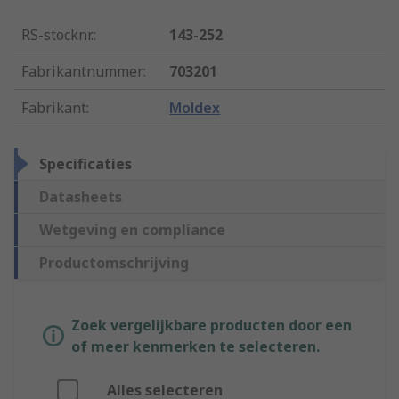
RS-stocknr.
:
143-252
Fabrikantnummer
:
703201
Fabrikant
:
Moldex
Specificaties
Datasheets
Wetgeving en compliance
Productomschrijving
Zoek vergelijkbare producten door een
of meer kenmerken te selecteren.
Alles selecteren