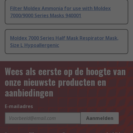
Filter Moldex Ammonia for use with Moldex
7000/9000 Series Masks 940001
Moldex 7000 Series Half Mask Respirator Mask,
Size L Hypoallergenic
Wees als eerste op de hoogte van
onze nieuwste producten en
aanbiedingen
E-mailadres
Aanmelden