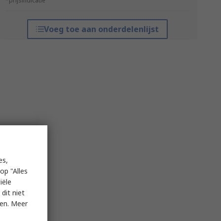
*prijsindicatie
Voeg toe aan onderdelenlijst
es,
op "Alles
iële
dit niet
ken. Meer