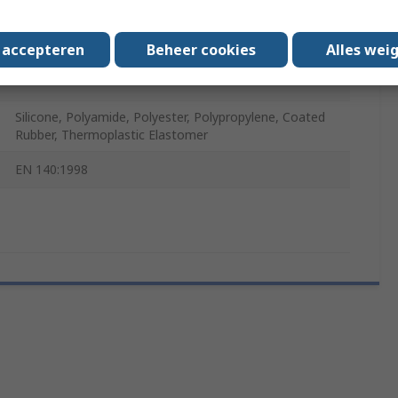
Green, Black
s accepteren
Beheer cookies
Alles wei
Yes
Silicone, Polyamide, Polyester, Polypropylene, Coated
Rubber, Thermoplastic Elastomer
EN 140:1998