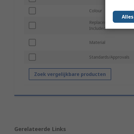
Colour
Alle
Replacement Filter
Included
Material
Standards/Approvals
Zoek vergelijkbare producten
Gerelateerde Links