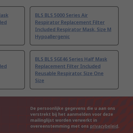
Mask
BLS BLS 5000 Series Air
ded
Respirator Replacement Filter
Included Respirator Mask, Size M
Hypoallergenic
BLS BLS SGE46 Series Half Mask
ded
Replacement Filter Included
Reusable Respirator, Size One
Size
De persoonlijke gegevens die u aan ons
verstrekt bij het aanmelden voor deze
mailinglijst worden verwerkt in
overeenstemming met ons
privacybeleid
.