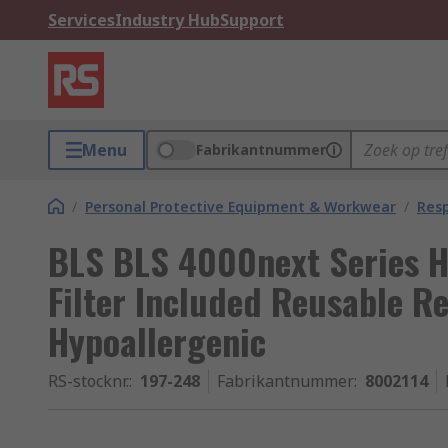
Services
Industry Hub
Support
Menu
Fabrikantnummer
/
Personal Protective Equipment & Workwear
/
Resp
BLS BLS 4000next Series 
Filter Included Reusable Re
Hypoallergenic
RS-stocknr.
:
197-248
Fabrikantnummer
:
8002114