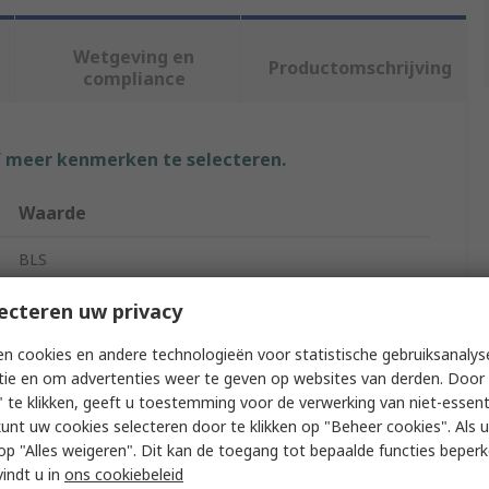
Wetgeving en
Productomschrijving
compliance
f meer kenmerken te selecteren.
Waarde
BLS
Reusable Respirator
ecteren uw privacy
Half Mask
n cookies en andere technologieën voor statistische gebruiksanalys
tie en om advertenties weer te geven op websites van derden. Door 
M/L
 te klikken, geeft u toestemming voor de verwerking van niet-essent
kunt uw cookies selecteren door te klikken op "Beheer cookies". Als u 
Yes
 u op "Alles weigeren". Dit kan de toegang tot bepaalde functies beper
vindt u in
ons cookiebeleid
BLS 4000next