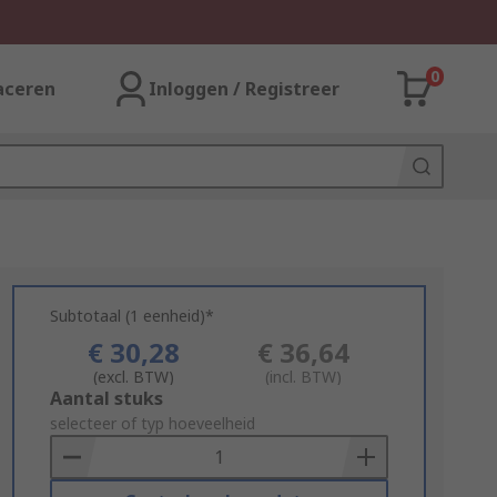
0
aceren
Inloggen / Registreer
Subtotaal (1 eenheid)*
€ 30,28
€ 36,64
(excl. BTW)
(incl. BTW)
Add
Aantal stuks
to
selecteer of typ hoeveelheid
Basket