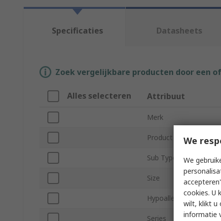
Specificaties
Datasheets
Zoek vergelijkbare producten door een o
Alles selecteren
Attribuut
Merk
Product Type
We resp
Sub Type
We gebruike
personalisa
Size
accepteren"
cookies. U 
Hypoallergenic
wilt, klikt
informatie 
Series