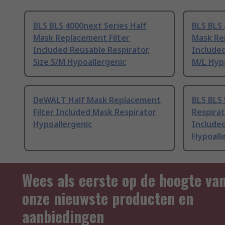
BLS BLS 4000next Series Half
BLS BLS 
Mask Replacement Filter
Mask Re
Included Reusable Respirator,
Included
Size S/M Hypoallergenic
M/L Hyp
DeWALT Half Mask Replacement
BLS BLS 
Filter Included Mask Respirator
Respirat
Hypoallergenic
Included
Hypoall
Wees als eerste op de hoogte va
onze nieuwste producten en
aanbiedingen