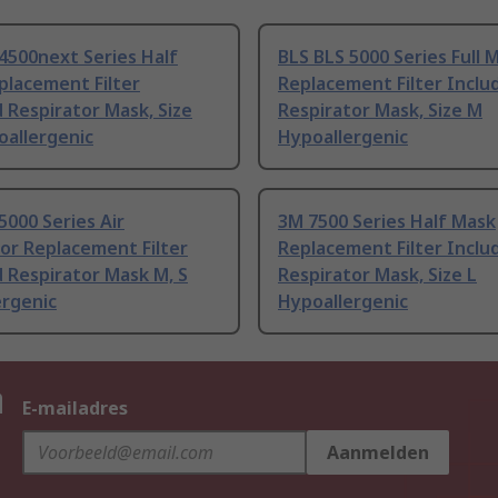
4500next Series Half
BLS BLS 5000 Series Full 
placement Filter
Replacement Filter Inclu
 Respirator Mask, Size
Respirator Mask, Size M
oallergenic
Hypoallergenic
5000 Series Air
3M 7500 Series Half Mask
or Replacement Filter
Replacement Filter Inclu
 Respirator Mask M, S
Respirator Mask, Size L
ergenic
Hypoallergenic
n
E-mailadres
Aanmelden