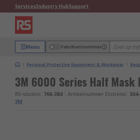
Services
Industry Hub
Support
Menu
Fabrikantnummer
/
Personal Protective Equipment & Workwear
/
Resp
3M 6000 Series Half Mask R
RS-stocknr.
:
766-384
Artikelnummer Distrelec
:
304
3M