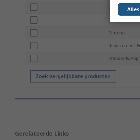
Series
Alle
Colour
Material
Replacement Fi
Standards/Appr
Zoek vergelijkbare producten
Gerelateerde Links