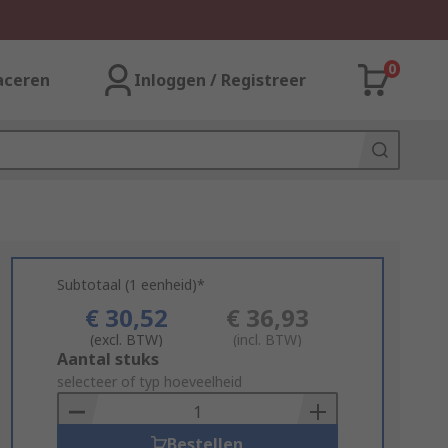
0
aceren
Inloggen / Registreer
Subtotaal (1 eenheid)*
€ 30,52
€ 36,93
(excl. BTW)
(incl. BTW)
Add
Aantal stuks
to
selecteer of typ hoeveelheid
Basket
Bestellen