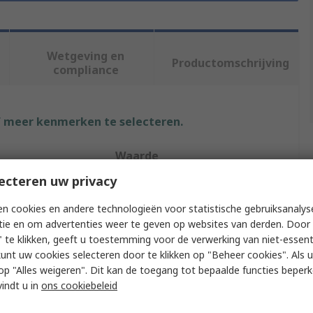
Wetgeving en
Productomschrijving
compliance
f meer kenmerken te selecteren.
Waarde
ecteren uw privacy
3M
n cookies en andere technologieën voor statistische gebruiksanalys
Respirator Mask
tie en om advertenties weer te geven op websites van derden. Door 
 te klikken, geeft u toestemming voor de verwerking van niet-essent
Half Mask
kunt uw cookies selecteren door te klikken op "Beheer cookies". Als u 
 u op "Alles weigeren". Dit kan de toegang tot bepaalde functies beper
L
vindt u in
ons cookiebeleid
No