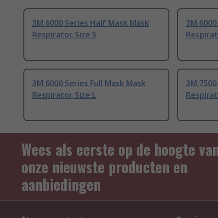
3M 6000 Series Half Mask Mask
3M 6000 
Respirator, Size S
Respirat
3M 6000 Series Full Mask Mask
3M 7500 
Respirator, Size L
Respirat
Wees als eerste op de hoogte va
onze nieuwste producten en
aanbiedingen