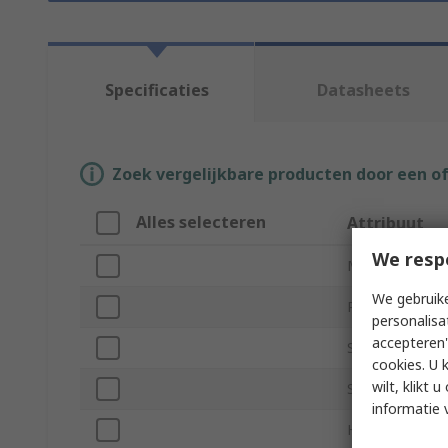
Specificaties
Datasheets
Zoek vergelijkbare producten door een o
Alles selecteren
Attribuut
We resp
Merk
We gebruike
Product Type
personalisa
accepteren"
Sub Type
cookies. U 
wilt, klikt
Size
informatie 
Hypoallergenic