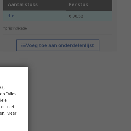
Aantal stuks
Per stuk
1 +
€ 30,52
*prijsindicatie
Voeg toe aan onderdelenlijst
es,
op "Alles
iële
dit niet
ken. Meer