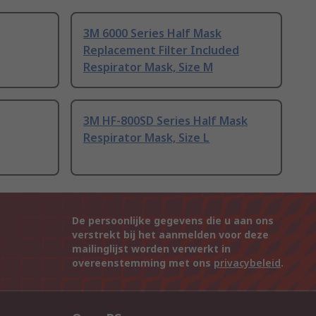
3M 6000 Series Half Mask
Replacement Filter Included
Respirator Mask, Size M
3M HF-800SD Series Half Mask
Respirator Mask, Size L
De persoonlijke gegevens die u aan ons
verstrekt bij het aanmelden voor deze
mailinglijst worden verwerkt in
overeenstemming met ons
privacybeleid
.