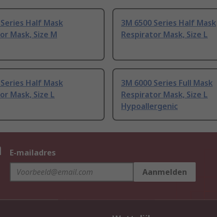
Series Half Mask
3M 6500 Series Half Mask
or Mask, Size M
Respirator Mask, Size L
Series Half Mask
3M 6000 Series Full Mask
or Mask, Size L
Respirator Mask, Size L
Hypoallergenic
n
E-mailadres
Aanmelden