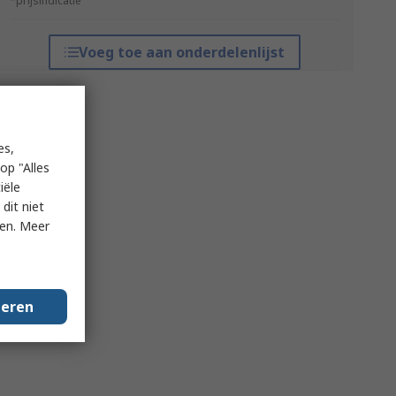
*prijsindicatie
Voeg toe aan onderdelenlijst
es,
op "Alles
iële
dit niet
ken. Meer
geren