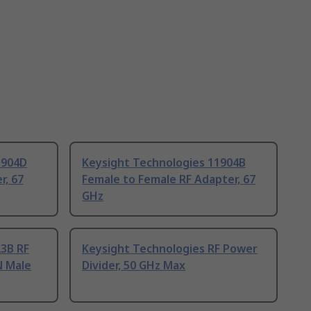
1904D
Keysight Technologies 11904B
r, 67
Female to Female RF Adapter, 67
GHz
23B RF
Keysight Technologies RF Power
N Male
Divider, 50 GHz Max