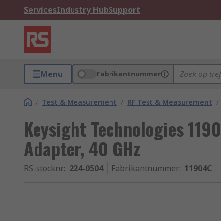
Services
Industry Hub
Support
Menu
Fabrikantnummer
/
Test & Measurement
/
RF Test & Measurement
/
Keysight Technologies 119
Adapter, 40 GHz
RS-stocknr.
:
224-0504
Fabrikantnummer
:
11904C