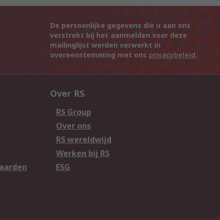
De persoonlijke gegevens die u aan ons
verstrekt bij het aanmelden voor deze
mailinglijst worden verwerkt in
overeenstemming met ons
privacybeleid
.
Over RS
RS Group
Over ons
RS wereldwijd
Werken bij RS
aarden
ESG