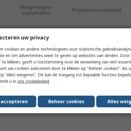
Wetgeving en
Productomschrijving
compliance
f meer kenmerken te selecteren.
ecteren uw privacy
t
Waarde
n cookies en andere technologieën voor statistische gebruiksanalys
tie en om advertenties weer te geven op websites van derden. Door 
Keysight Technologies
 te klikken, geeft u toestemming voor de verwerking van niet-essent
kunt uw cookies selecteren door te klikken op "Beheer cookies". Als u 
ype
RF Adapter
 u op "Alles weigeren". Dit kan de toegang tot bepaalde functies beper
vindt u in
ons cookiebeleid
ype
Male to Female
requency
40GHz
s accepteren
Beheer cookies
Alles wei
13.3mm