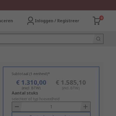
0
aceren
Inloggen / Registreer
Subtotaal (1 eenheid)*
€ 1.310,00
€ 1.585,10
(excl. BTW)
(incl. BTW)
Add
Aantal stuks
to
selecteer of typ hoeveelheid
Basket