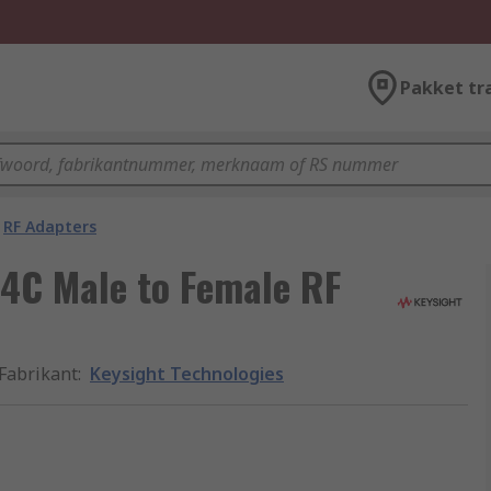
Pakket tr
RF Adapters
04C Male to Female RF
Fabrikant
:
Keysight Technologies