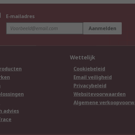
n
E-mailadres
Aanmelden
Wettelijk
producten
Cookiebeleid
rken
Email veiligheid
n
Privacybeleid
lossingen
Websitevoorwaarden
n
Algemene verkoopvoorw
h advies
Trace