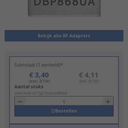
Bekijk alle RF Adapters
Subtotaal (1 eenheid)*
€ 3,40
€ 4,11
(excl. BTW)
(incl. BTW)
Add
Aantal stuks
to
selecteer of typ hoeveelheid
Basket
Bestellen