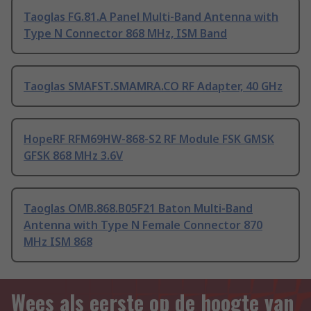
Taoglas FG.81.A Panel Multi-Band Antenna with
Type N Connector 868 MHz, ISM Band
Taoglas SMAFST.SMAMRA.CO RF Adapter, 40 GHz
HopeRF RFM69HW-868-S2 RF Module FSK GMSK
GFSK 868 MHz 3.6V
Taoglas OMB.868.B05F21 Baton Multi-Band
Antenna with Type N Female Connector 870
MHz ISM 868
Wees als eerste op de hoogte van