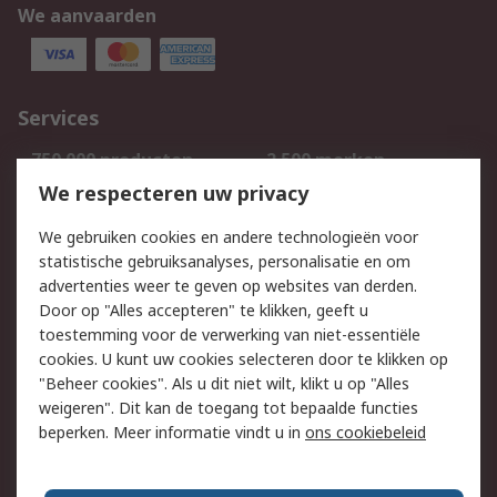
We aanvaarden
Services
750.000 producten
2.500 merken
Bestellen
Inkoopoplossingen
We respecteren uw privacy
Retouren
Technisch advies
We gebruiken cookies en andere technologieën voor
Track & Trace
statistische gebruiksanalyses, personalisatie en om
advertenties weer te geven op websites van derden.
Wettelijk
Door op "Alles accepteren" te klikken, geeft u
toestemming voor de verwerking van niet-essentiële
Cookiebeleid
Email veiligheid
cookies. U kunt uw cookies selecteren door te klikken op
Privacybeleid
Websitevoorwaarden
"Beheer cookies". Als u dit niet wilt, klikt u op "Alles
weigeren". Dit kan de toegang tot bepaalde functies
Algemene
beperken. Meer informatie vindt u in
ons cookiebeleid
verkoopvoorwaarden
Over RS