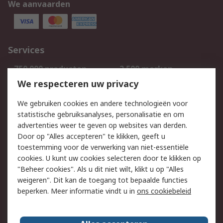
We aanvaarden
Services
750.000 producten
2.500 merken
Bestellen
Inkoopoplossingen
We respecteren uw privacy
Retouren
Technisch advies
We gebruiken cookies en andere technologieën voor
Track & Trace
statistische gebruiksanalyses, personalisatie en om
advertenties weer te geven op websites van derden.
Wettelijk
Door op "Alles accepteren" te klikken, geeft u
toestemming voor de verwerking van niet-essentiële
Cookiebeleid
Email veiligheid
cookies. U kunt uw cookies selecteren door te klikken op
Privacybeleid
Websitevoorwaarden
"Beheer cookies". Als u dit niet wilt, klikt u op "Alles
weigeren". Dit kan de toegang tot bepaalde functies
Algemene
beperken. Meer informatie vindt u in
ons cookiebeleid
verkoopvoorwaarden
Over RS