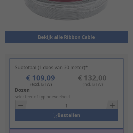
Bekijk alle Ribbon Cable
Subtotaal (1 doos van 30 meter)*
€ 109,09
€ 132,00
(excl. BTW)
(incl. BTW)
Add
Dozen
to
selecteer of typ hoeveelheid
Basket
Bestellen