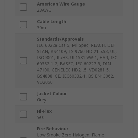
American Wire Gauge
28AWG
Cable Length
30m
Standards/Approvals
IEC 60228 Css 5, Mil Spec, REACH, DEF
STAN, BS4109, TS 9760 HD 21.5.S3, UL,
ISO9001, RoHS, UL1581 VW-1, HAR, IEC
60332-1-2, BASEC, IEC 60227-5, DIN
47100, CENELEC HD21.5, VD0281-5,
BS4808, CE, IEC60332-1, BS EN13062,
VD2050
Jacket Colour
Grey
Hi-Flex
Yes
Fire Behaviour
Low Smoke Zero Halogen, Flame