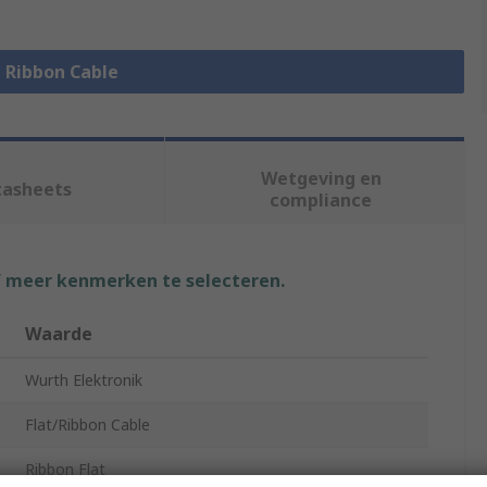
e Ribbon Cable
Wetgeving en
tasheets
compliance
f meer kenmerken te selecteren.
Waarde
Wurth Elektronik
Flat/Ribbon Cable
Ribbon Flat