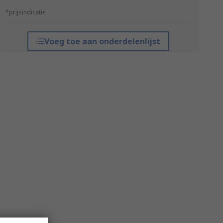
*prijsindicatie
Voeg toe aan onderdelenlijst