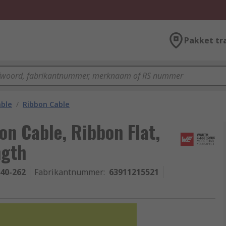
Pakket tr
able
/
Ribbon Cable
on Cable, Ribbon Flat,
ngth
-40-262
Fabrikantnummer
:
63911215521