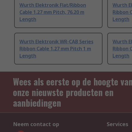
Wurth Elektronik Flat/Ribbon
Wurth E
Cable 1.27 mm Pitch, 76.20 m
Ribbon C
Length
Length
Wurth Elektronik WR-CAB Series
Wurth E
Ribbon Cable 1.27 mm Pitch 1 m
Ribbon C
Length
Length
Wees als eerste op de hoogte va
onze nieuwste producten en
aanbiedingen
Neem contact op
Services