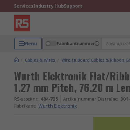
Services
Industry Hub
Support
Menu
Fabrikantnummer
/
Cables & Wires
/
Wire to Board Cables & Ribbon C
Wurth Elektronik Flat/Ribb
1.27 mm Pitch, 76.20 m Le
RS-stocknr.
:
484-735
Artikelnummer Distrelec
:
301
Fabrikant
:
Wurth Elektronik