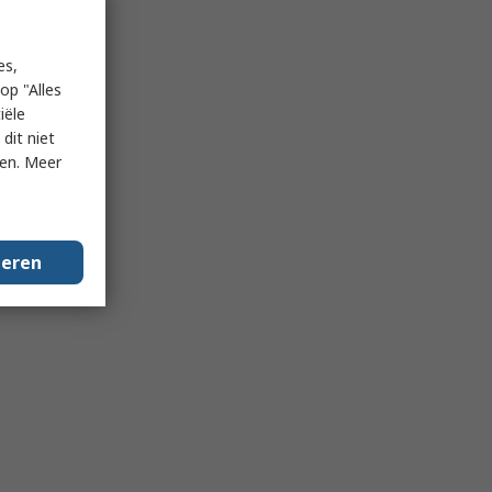
es,
op "Alles
iële
dit niet
ken. Meer
geren