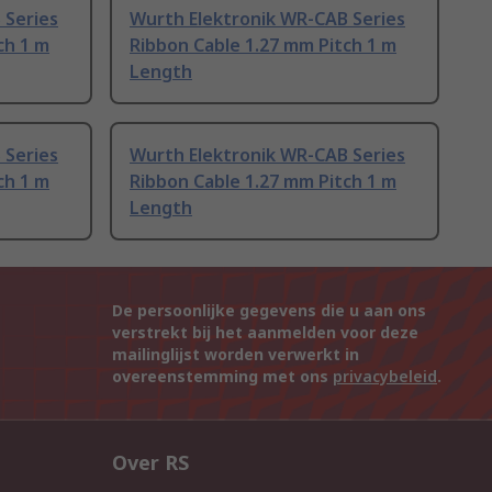
 Series
Wurth Elektronik WR-CAB Series
ch 1 m
Ribbon Cable 1.27 mm Pitch 1 m
Length
 Series
Wurth Elektronik WR-CAB Series
ch 1 m
Ribbon Cable 1.27 mm Pitch 1 m
Length
De persoonlijke gegevens die u aan ons
verstrekt bij het aanmelden voor deze
mailinglijst worden verwerkt in
overeenstemming met ons
privacybeleid
.
Over RS