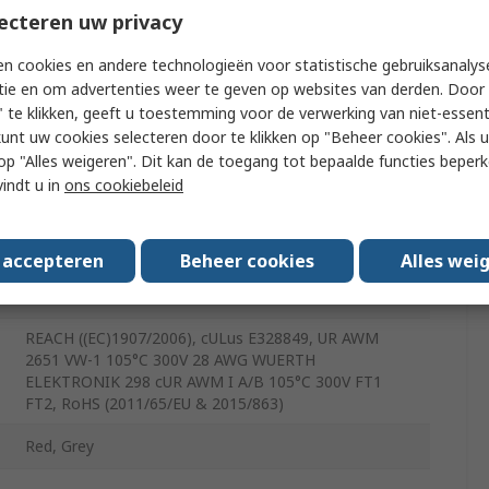
ecteren uw privacy
1.27mm
n cookies en andere technologieën voor statistische gebruiksanalys
300Vrms
tie en om advertenties weer te geven op websites van derden. Door 
 te klikken, geeft u toestemming voor de verwerking van niet-essent
Unscreened
kunt uw cookies selecteren door te klikken op "Beheer cookies". Als u 
 u op "Alles weigeren". Dit kan de toegang tot bepaalde functies beper
28AWG
vindt u in
ons cookiebeleid
Stranded
Polyvinyl Chloride
s accepteren
Beheer cookies
Alles wei
76.20m
REACH ((EC)1907/2006), cULus E328849, UR AWM
2651 VW-1 105°C 300V 28 AWG WUERTH
ELEKTRONIK 298 cUR AWM I A/B 105°C 300V FT1
FT2, RoHS (2011/65/EU & 2015/863)
Red, Grey