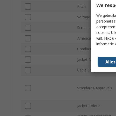
We resp
Pitch
We gebruike
Voltage
personalisa
accepteren"
Screened/Unscreened
cookies. U 
wilt, klikt
American Wire Gauge
informatie 
Conductor Type
Jacket Material
Alle
Cable Length
Standards/Approvals
Jacket Colour
Minimum Operating