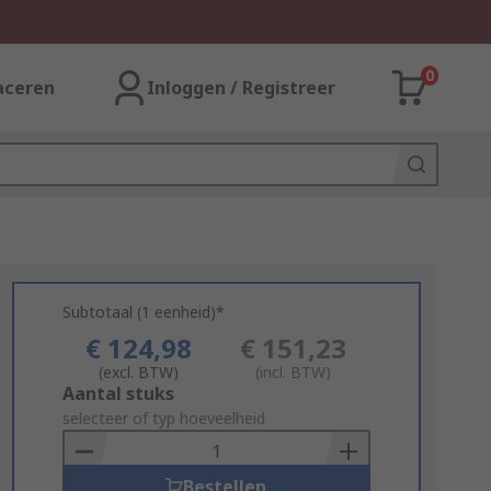
0
aceren
Inloggen / Registreer
Subtotaal (1 eenheid)*
€ 124,98
€ 151,23
(excl. BTW)
(incl. BTW)
Add
Aantal stuks
to
selecteer of typ hoeveelheid
Basket
Bestellen