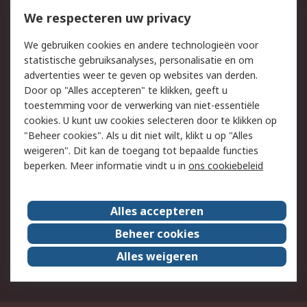
Bestellen
Inkoopoplossingen
We respecteren uw privacy
Retouren
Technisch advies
We gebruiken cookies en andere technologieën voor
Track & Trace
statistische gebruiksanalyses, personalisatie en om
advertenties weer te geven op websites van derden.
Wettelijk
Door op "Alles accepteren" te klikken, geeft u
toestemming voor de verwerking van niet-essentiële
Cookiebeleid
Email veiligheid
cookies. U kunt uw cookies selecteren door te klikken op
Privacybeleid
Websitevoorwaarden
"Beheer cookies". Als u dit niet wilt, klikt u op "Alles
weigeren". Dit kan de toegang tot bepaalde functies
Algemene
beperken. Meer informatie vindt u in
ons cookiebeleid
verkoopvoorwaarden
Over RS
Alles accepteren
RS Group
Over ons
Beheer cookies
RS wereldwijd
Werken bij RS
Alles weigeren
ESG