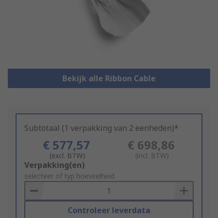
Bekijk alle Ribbon Cable
Subtotaal (1 verpakking van 2 eenheden)*
€ 577,57
€ 698,86
(excl. BTW)
(incl. BTW)
Add
Verpakking(en)
to
selecteer of typ hoeveelheid
Basket
Controleer leverdata