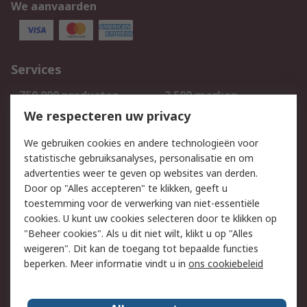
We aanvaarden
Services
750.000 producten
2.500 merken
Bestellen
Inkoopoplossingen
We respecteren uw privacy
Retouren
Technisch advies
We gebruiken cookies en andere technologieën voor
Track & Trace
statistische gebruiksanalyses, personalisatie en om
advertenties weer te geven op websites van derden.
Wettelijk
Door op "Alles accepteren" te klikken, geeft u
toestemming voor de verwerking van niet-essentiële
Cookiebeleid
Email veiligheid
cookies. U kunt uw cookies selecteren door te klikken op
Privacybeleid
Websitevoorwaarden
"Beheer cookies". Als u dit niet wilt, klikt u op "Alles
weigeren". Dit kan de toegang tot bepaalde functies
Algemene
beperken. Meer informatie vindt u in
ons cookiebeleid
verkoopvoorwaarden
Over RS