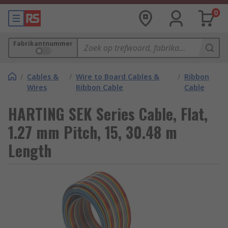
0
Fabrikantnummer
/
Cables &
/
Wire to Board Cables &
/
Ribbon
Wires
Ribbon Cable
Cable
HARTING SEK Series Cable, Flat,
1.27 mm Pitch, 15, 30.48 m
Length