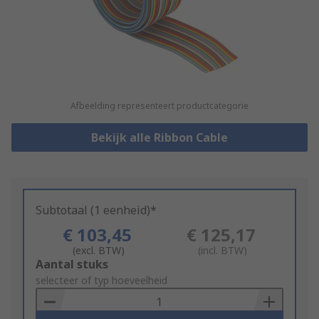
Afbeelding representeert productcategorie
Bekijk alle Ribbon Cable
Subtotaal (1 eenheid)*
€ 103,45
€ 125,17
(excl. BTW)
(incl. BTW)
Add
Aantal stuks
to
selecteer of typ hoeveelheid
Basket