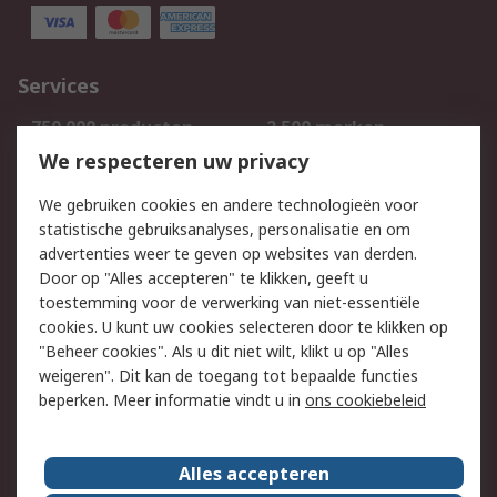
Services
750.000 producten
2.500 merken
Bestellen
Inkoopoplossingen
We respecteren uw privacy
Retouren
Technisch advies
We gebruiken cookies en andere technologieën voor
Track & Trace
statistische gebruiksanalyses, personalisatie en om
advertenties weer te geven op websites van derden.
Wettelijk
Door op "Alles accepteren" te klikken, geeft u
toestemming voor de verwerking van niet-essentiële
Cookiebeleid
Email veiligheid
cookies. U kunt uw cookies selecteren door te klikken op
Privacybeleid
Websitevoorwaarden
"Beheer cookies". Als u dit niet wilt, klikt u op "Alles
weigeren". Dit kan de toegang tot bepaalde functies
Algemene
beperken. Meer informatie vindt u in
ons cookiebeleid
verkoopvoorwaarden
Over RS
Alles accepteren