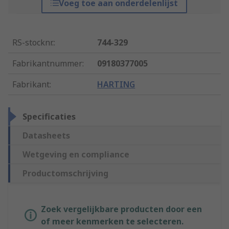
Voeg toe aan onderdelenlijst
RS-stocknr.
:
744-329
Fabrikantnummer
:
09180377005
Fabrikant
:
HARTING
Specificaties
Datasheets
Wetgeving en compliance
Productomschrijving
Zoek vergelijkbare producten door een
of meer kenmerken te selecteren.