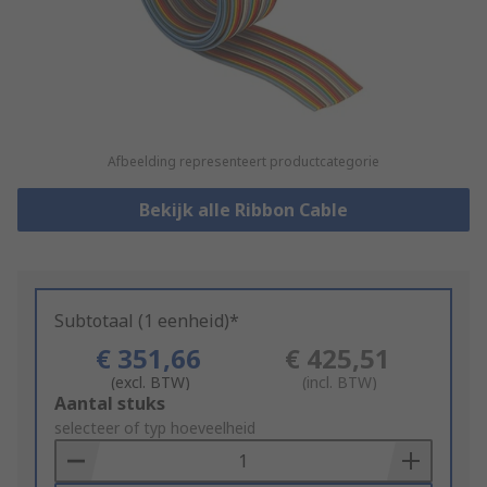
Afbeelding representeert productcategorie
Bekijk alle Ribbon Cable
Subtotaal (1 eenheid)*
€ 351,66
€ 425,51
(excl. BTW)
(incl. BTW)
Add
Aantal stuks
to
selecteer of typ hoeveelheid
Basket