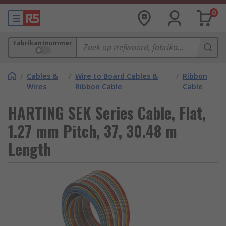
0
Fabrikantnummer
/
Cables &
/
Wire to Board Cables &
/
Ribbon
Wires
Ribbon Cable
Cable
HARTING SEK Series Cable, Flat,
1.27 mm Pitch, 37, 30.48 m
Length