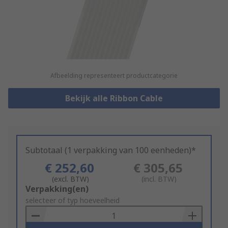
Afbeelding representeert productcategorie
Bekijk alle Ribbon Cable
Subtotaal (1 verpakking van 100 eenheden)*
€ 252,60
€ 305,65
(excl. BTW)
(incl. BTW)
Add
Verpakking(en)
to
selecteer of typ hoeveelheid
Basket