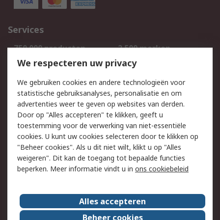
Services
750.000 producten
2.500 merken
Bestellen
Inkoopoplossingen
We respecteren uw privacy
Retouren
Technisch advies
We gebruiken cookies en andere technologieën voor
Track & Trace
statistische gebruiksanalyses, personalisatie en om
advertenties weer te geven op websites van derden.
Wettelijk
Door op "Alles accepteren" te klikken, geeft u
toestemming voor de verwerking van niet-essentiële
Cookiebeleid
Email veiligheid
cookies. U kunt uw cookies selecteren door te klikken op
Privacybeleid
Websitevoorwaarden
"Beheer cookies". Als u dit niet wilt, klikt u op "Alles
weigeren". Dit kan de toegang tot bepaalde functies
Algemene
beperken. Meer informatie vindt u in
ons cookiebeleid
verkoopvoorwaarden
Over RS
Alles accepteren
RS Group
Over ons
Beheer cookies