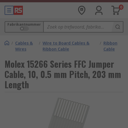
0
Fabrikantnummer
/
Cables &
/
Wire to Board Cables &
/
Ribbon
Wires
Ribbon Cable
Cable
Molex 15266 Series FFC Jumper
Cable, 10, 0.5 mm Pitch, 203 mm
Length