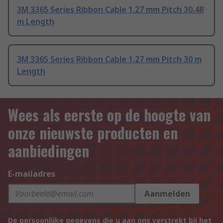
3M 3365 Series Ribbon Cable 1.27 mm Pitch 30.48
m Length
3M 3365 Series Ribbon Cable 1.27 mm Pitch 30 m
Length
Wees als eerste op de hoogte van
onze nieuwste producten en
aanbiedingen
E-mailadres
Aanmelden
De persoonlijke gegevens die u aan ons verstrekt bij het