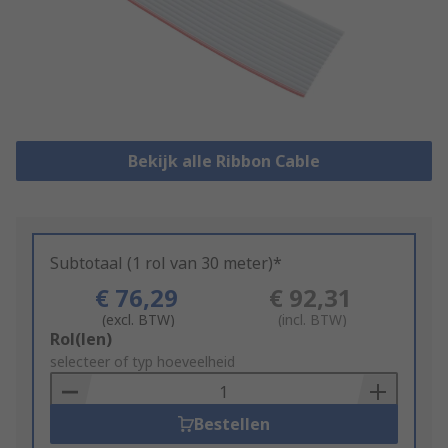
Bekijk alle Ribbon Cable
Subtotaal (1 rol van 30 meter)*
€ 76,29
€ 92,31
(excl. BTW)
(incl. BTW)
Add
Rol(len)
to
selecteer of typ hoeveelheid
Basket
Bestellen