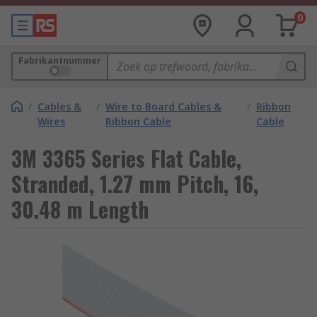
0
Fabrikantnummer
/
Cables &
/
Wire to Board Cables &
/
Ribbon
Wires
Ribbon Cable
Cable
3M 3365 Series Flat Cable,
Stranded, 1.27 mm Pitch, 16,
30.48 m Length