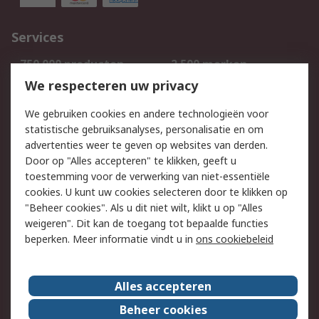
Services
750.000 producten
2.500 merken
Bestellen
Inkoopoplossingen
We respecteren uw privacy
Retouren
Technisch advies
We gebruiken cookies en andere technologieën voor
Track & Trace
statistische gebruiksanalyses, personalisatie en om
advertenties weer te geven op websites van derden.
Wettelijk
Door op "Alles accepteren" te klikken, geeft u
toestemming voor de verwerking van niet-essentiële
Cookiebeleid
Email veiligheid
cookies. U kunt uw cookies selecteren door te klikken op
Privacybeleid
Websitevoorwaarden
"Beheer cookies". Als u dit niet wilt, klikt u op "Alles
weigeren". Dit kan de toegang tot bepaalde functies
Algemene
beperken. Meer informatie vindt u in
ons cookiebeleid
verkoopvoorwaarden
Over RS
Alles accepteren
RS Group
Over ons
Beheer cookies