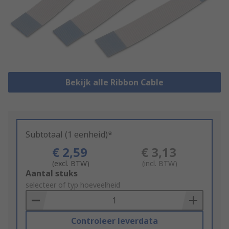
Bekijk alle Ribbon Cable
Subtotaal (1 eenheid)*
€ 2,59
€ 3,13
(excl. BTW)
(incl. BTW)
Add
Aantal stuks
to
selecteer of typ hoeveelheid
Basket
Controleer leverdata