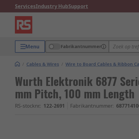
Services
Industry Hub
Support
Menu
Fabrikantnummer
/
Cables & Wires
/
Wire to Board Cables & Ribbon C
Wurth Elektronik 6877 Seri
mm Pitch, 100 mm Length
RS-stocknr.
:
122-2691
Fabrikantnummer
:
68771410