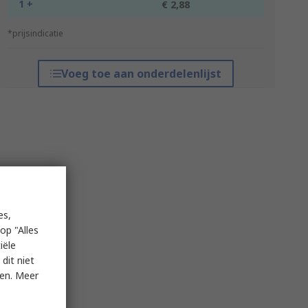
1 +
€ 2,88
*prijsindicatie
Voeg toe aan onderdelenlijst
es,
op "Alles
iële
dit niet
ken. Meer