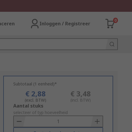
0
aceren
Inloggen / Registreer
Subtotaal (1 eenheid)*
€ 2,88
€ 3,48
(excl. BTW)
(incl. BTW)
Add
Aantal stuks
to
selecteer of typ hoeveelheid
Basket