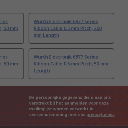
ries
Wurth Elektronik 6877 Series
h, 50 mm
Ribbon Cable 0.5 mm Pitch, 200
mm Length
ries
Wurth Elektronik 6877 Series
h, 50 mm
Ribbon Cable 0.5 mm Pitch, 50 mm
Length
De persoonlijke gegevens die u aan ons
verstrekt bij het aanmelden voor deze
mailinglijst worden verwerkt in
overeenstemming met ons
privacybeleid
.