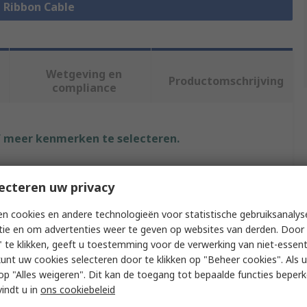
e Ribbon Cable
Wetgeving en
Productomschrijving
compliance
f meer kenmerken te selecteren.
t
Waarde
ecteren uw privacy
Wurth Elektronik
n cookies en andere technologieën voor statistische gebruiksanalys
tie en om advertenties weer te geven op websites van derden. Door 
ype
Ribbon Cable
 te klikken, geeft u toestemming voor de verwerking van niet-essent
0.5mm
kunt uw cookies selecteren door te klikken op "Beheer cookies". Als u 
 u op "Alles weigeren". Dit kan de toegang tot bepaalde functies beper
rial
Polyphenylene Ether
vindt u in
ons cookiebeleid