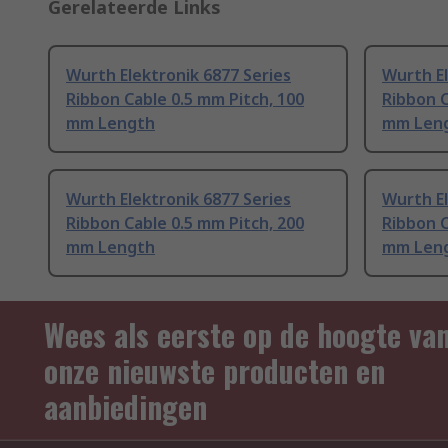
Gerelateerde Links
Wurth Elektronik 6877 Series
Wurth El
Ribbon Cable 0.5 mm Pitch, 100
Ribbon C
mm Length
mm Len
Wurth Elektronik 6877 Series
Wurth El
Ribbon Cable 0.5 mm Pitch, 200
Ribbon C
mm Length
mm Len
Wees als eerste op de hoogte va
onze nieuwste producten en
aanbiedingen