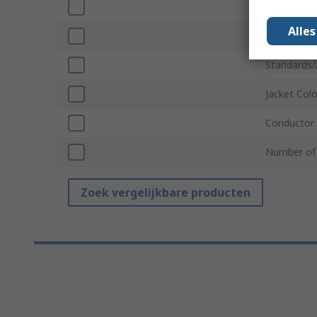
Series
Alle
Cable Leng
Standards/
Jacket Col
Conductor 
Number of
Zoek vergelijkbare producten