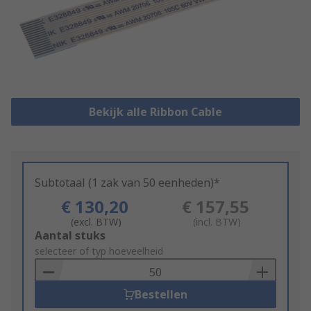
Bekijk alle Ribbon Cable
Subtotaal (1 zak van 50 eenheden)*
€ 130,20
€ 157,55
(excl. BTW)
(incl. BTW)
Add
Aantal stuks
to
selecteer of typ hoeveelheid
Basket
Bestellen