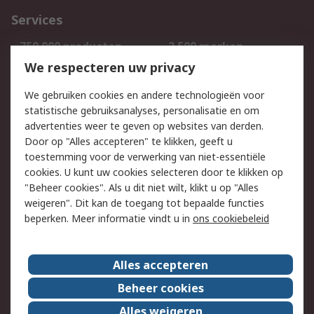
Services
750.000 producten
2.500 merken
Bestellen
Inkoopoplossingen
We respecteren uw privacy
Retouren
Technisch advies
We gebruiken cookies en andere technologieën voor
Track & Trace
statistische gebruiksanalyses, personalisatie en om
advertenties weer te geven op websites van derden.
Wettelijk
Door op "Alles accepteren" te klikken, geeft u
toestemming voor de verwerking van niet-essentiële
Cookiebeleid
Email veiligheid
cookies. U kunt uw cookies selecteren door te klikken op
Privacybeleid
Websitevoorwaarden
"Beheer cookies". Als u dit niet wilt, klikt u op "Alles
weigeren". Dit kan de toegang tot bepaalde functies
Algemene
beperken. Meer informatie vindt u in
ons cookiebeleid
verkoopvoorwaarden
Over RS
Alles accepteren
RS Group
Over ons
Beheer cookies
RS wereldwijd
Werken bij RS
Alles weigeren