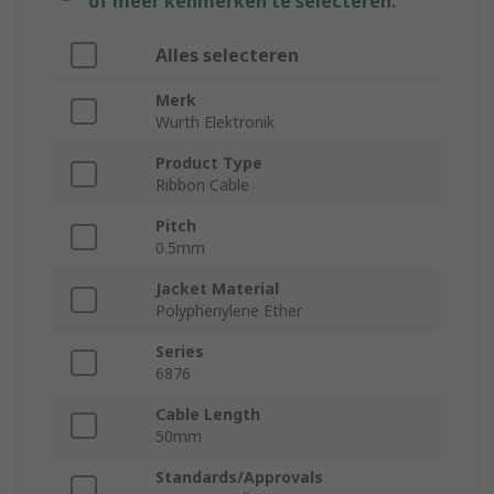
of meer kenmerken te selecteren.
Alles selecteren
Merk
Wurth Elektronik
Product Type
Ribbon Cable
Pitch
0.5mm
Jacket Material
Polyphenylene Ether
Series
6876
Cable Length
50mm
Standards/Approvals