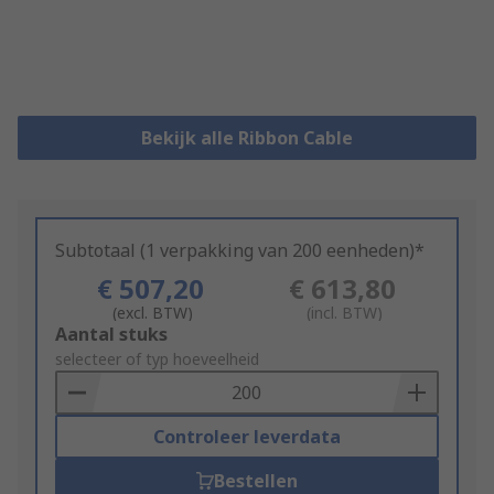
Bekijk alle Ribbon Cable
Subtotaal (1 verpakking van 200 eenheden)*
€ 507,20
€ 613,80
(excl. BTW)
(incl. BTW)
Add
Aantal stuks
to
selecteer of typ hoeveelheid
Basket
Controleer leverdata
Bestellen