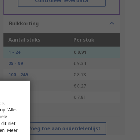
Controleer leverdata
Bulkkorting
Aantal stuks
Per stuk
1 - 24
€ 9,91
25 - 99
€ 9,34
100 - 249
€ 8,78
250 - 499
€ 8,27
500 +
€ 7,81
es,
op "Alles
*prijsindicatie
iële
dit niet
Voeg toe aan onderdelenlijst
ken. Meer