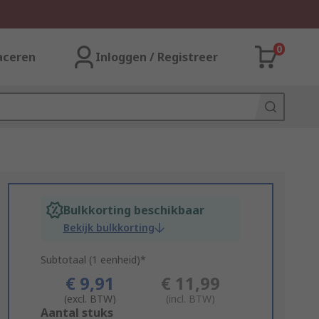
0
aceren
Inloggen / Registreer
Bulkkorting beschikbaar
Bekijk bulkkorting
Subtotaal (1 eenheid)*
€ 9,91
€ 11,99
(excl. BTW)
(incl. BTW)
Add
Aantal stuks