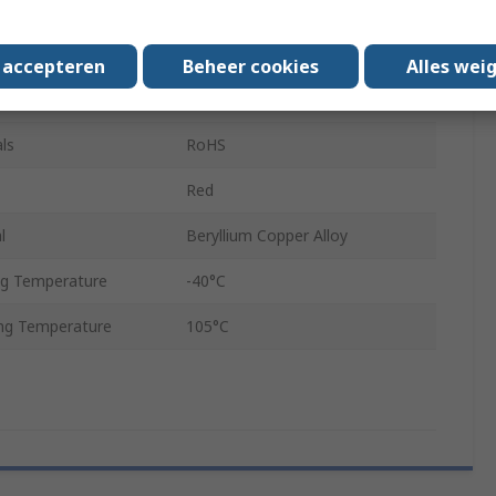
Polybutylene Terephthalate
FFSD
s accepteren
Beheer cookies
Alles wei
76.2mm
ls
RoHS
Red
l
Beryllium Copper Alloy
g Temperature
-40°C
ng Temperature
105°C