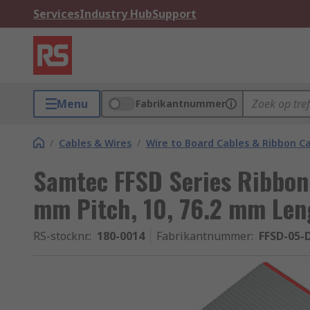
Services
Industry Hub
Support
Menu
Fabrikantnummer
/
Cables & Wires
/
Wire to Board Cables & Ribbon C
Samtec FFSD Series Ribbon 
mm Pitch, 10, 76.2 mm Len
RS-stocknr.
:
180-0014
Fabrikantnummer
:
FFSD-05-