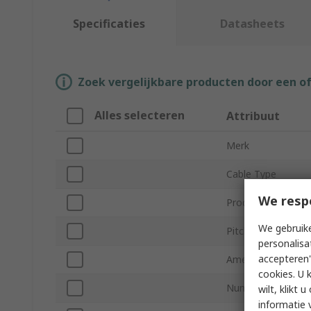
Specificaties
Datasheets
Zoek vergelijkbare producten door een o
Alles selecteren
Attribuut
Merk
Cable Type
We resp
Product Type
We gebruike
Pitch
personalisa
accepteren"
American Wire Ga
cookies. U 
Number of Conduc
wilt, klikt
informatie 