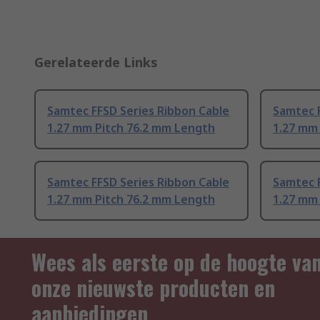
Gerelateerde Links
Samtec FFSD Series Ribbon Cable
Samtec F
1.27 mm Pitch 76.2 mm Length
1.27 mm
Samtec FFSD Series Ribbon Cable
Samtec F
1.27 mm Pitch 76.2 mm Length
1.27 mm 
Wees als eerste op de hoogte va
onze nieuwste producten en
aanbiedingen