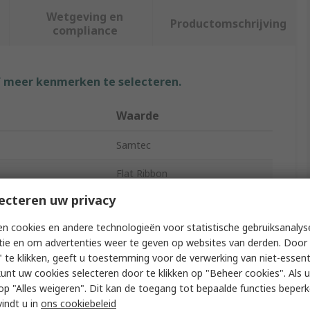
Wetgeving en
Productomschrijving
compliance
f meer kenmerken te selecteren.
Waarde
Samtec
Flat Ribbon
ecteren uw privacy
Ribbon Cable
n cookies en andere technologieën voor statistische gebruiksanalys
1.27mm
tie en om advertenties weer te geven op websites van derden. Door 
 te klikken, geeft u toestemming voor de verwerking van niet-essent
uge
30AWG
kunt uw cookies selecteren door te klikken op "Beheer cookies". Als u 
tors
10
 u op "Alles weigeren". Dit kan de toegang tot bepaalde functies beper
vindt u in
ons cookiebeleid