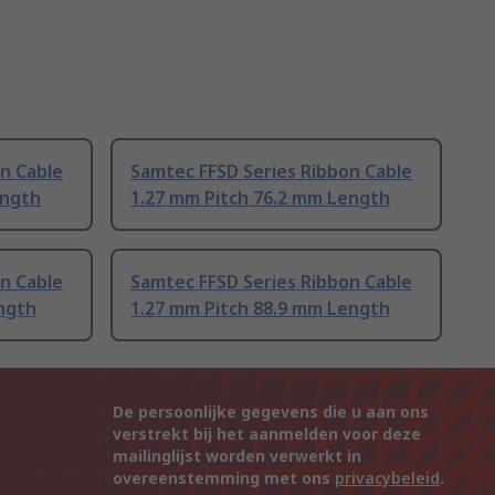
n Cable
Samtec FFSD Series Ribbon Cable
ength
1.27 mm Pitch 76.2 mm Length
n Cable
Samtec FFSD Series Ribbon Cable
ngth
1.27 mm Pitch 88.9 mm Length
De persoonlijke gegevens die u aan ons
verstrekt bij het aanmelden voor deze
mailinglijst worden verwerkt in
overeenstemming met ons
privacybeleid
.