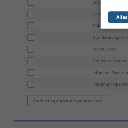
Jacket Material
Series
Alle
Cable Length
Standards/Approva
Jacket Colour
Conductor Materia
Minimum Operatin
Maximum Operati
Zoek vergelijkbare producten