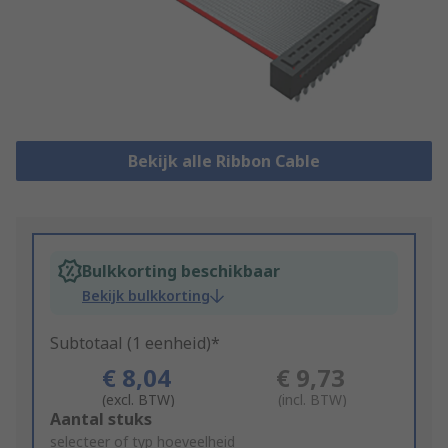
Bekijk alle Ribbon Cable
Bulkkorting beschikbaar
Bekijk bulkkorting
Subtotaal (1 eenheid)*
€ 8,04
€ 9,73
(excl. BTW)
(incl. BTW)
Add
Aantal stuks
to
selecteer of typ hoeveelheid