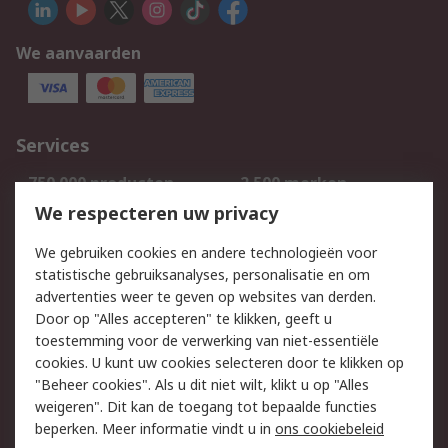
We aanvaarden
Services
750.000 producten
2.500 merken
Bestellen
Inkoopoplossingen
We respecteren uw privacy
Retouren
Technisch advies
We gebruiken cookies en andere technologieën voor
Track & Trace
statistische gebruiksanalyses, personalisatie en om
advertenties weer te geven op websites van derden.
Wettelijk
Door op "Alles accepteren" te klikken, geeft u
toestemming voor de verwerking van niet-essentiële
Cookiebeleid
Email veiligheid
cookies. U kunt uw cookies selecteren door te klikken op
Privacybeleid
Websitevoorwaarden
"Beheer cookies". Als u dit niet wilt, klikt u op "Alles
weigeren". Dit kan de toegang tot bepaalde functies
Algemene
beperken. Meer informatie vindt u in
ons cookiebeleid
verkoopvoorwaarden