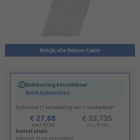
Bekijk alle Ribbon Cable
Bulkkorting beschikbaar
Bekijk bulkkorting
Subtotaal (1 verpakking van 5 eenheden)*
€ 27,88
€ 33,735
(excl. BTW)
(incl. BTW)
Add
Aantal stuks
to
selecteer of typ hoeveelheid