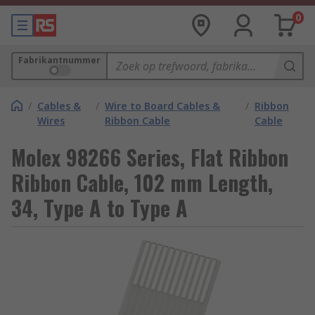
0
Fabrikantnummer
/
Cables &
/
Wire to Board Cables &
/
Ribbon
Wires
Ribbon Cable
Cable
Molex 98266 Series, Flat Ribbon
Ribbon Cable, 102 mm Length,
34, Type A to Type A