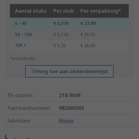
Aantal stuks
Per stuk
Per verpakking*
5 - 45
€ 5,576
€ 27,88
50 - 120
€ 5,318
€ 26,59
125 +
€ 5,20
€ 26,00
*prijsindicatie
Voeg toe aan onderdelenlijst
RS-stocknr.
:
218-9049
Fabrikantnummer
:
982660365
Fabrikant
:
Molex