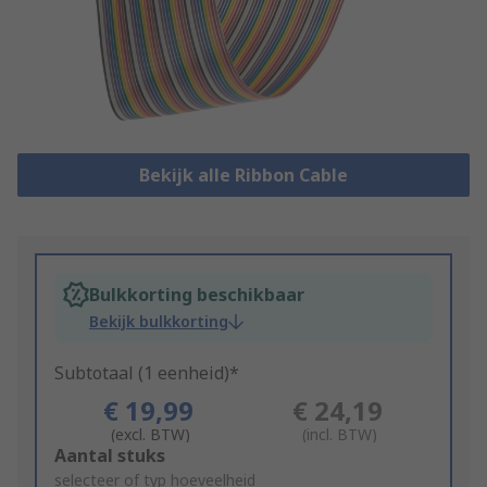
Bekijk alle Ribbon Cable
Bulkkorting beschikbaar
Bekijk bulkkorting
Subtotaal (1 eenheid)*
€ 19,99
€ 24,19
(excl. BTW)
(incl. BTW)
Add
Aantal stuks
to
selecteer of typ hoeveelheid