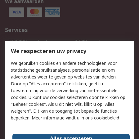
We aanvaarden
Services
750.000 producten
2.500 merken
Bestellen
Inkoopoplossingen
We respecteren uw privacy
Retouren
Technisch advies
We gebruiken cookies en andere technologieën voor
Track & Trace
statistische gebruiksanalyses, personalisatie en om
advertenties weer te geven op websites van derden.
Wettelijk
Door op "Alles accepteren" te klikken, geeft u
toestemming voor de verwerking van niet-essentiële
Cookiebeleid
Email veiligheid
cookies. U kunt uw cookies selecteren door te klikken op
Privacybeleid
Websitevoorwaarden
"Beheer cookies". Als u dit niet wilt, klikt u op "Alles
weigeren". Dit kan de toegang tot bepaalde functies
Algemene
beperken. Meer informatie vindt u in
ons cookiebeleid
verkoopvoorwaarden
Over RS
Alles accepteren