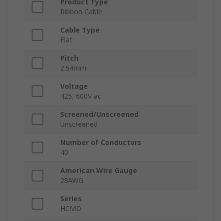
Product Type
Ribbon Cable
Cable Type
Flat
Pitch
2.54mm
Voltage
425, 600V ac
Screened/Unscreened
Unscreened
Number of Conductors
40
American Wire Gauge
28AWG
Series
HCMD