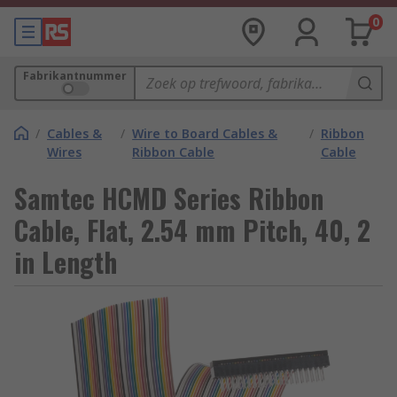
0
Fabrikantnummer
/
Cables &
/
Wire to Board Cables &
/
Ribbon
Wires
Ribbon Cable
Cable
Samtec HCMD Series Ribbon
Cable, Flat, 2.54 mm Pitch, 40, 2
in Length