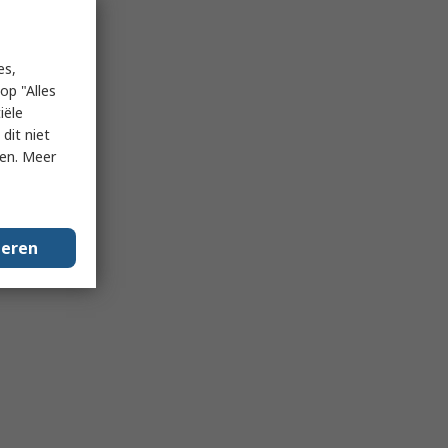
es,
op "Alles
iële
dit niet
ken. Meer
geren