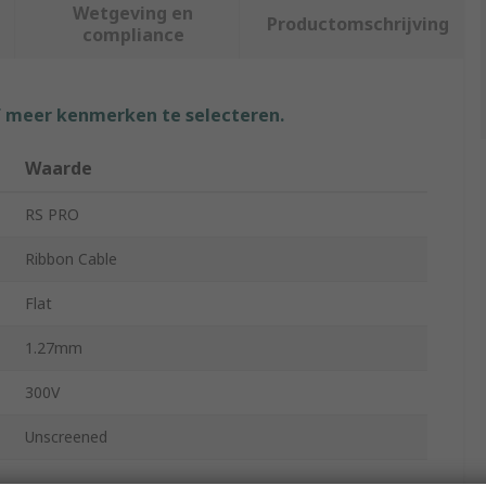
Wetgeving en
Productomschrijving
compliance
f meer kenmerken te selecteren.
Waarde
RS PRO
Ribbon Cable
Flat
1.27mm
300V
Unscreened