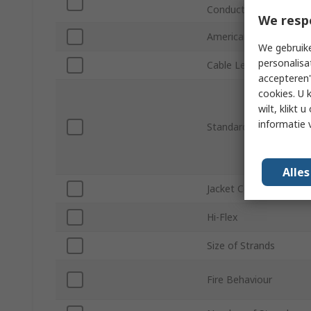
Conductors
We resp
American Wire Gauge
We gebruike
personalisa
Cable Length
accepteren"
cookies. U 
wilt, klikt
informatie 
Standards/Approvals
Alle
Jacket Colour
Hi-Flex
Size of Strands
Fire Behaviour