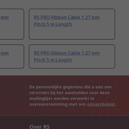
7 mm
RS PRO Ribbon Cable 1.27 mm
Pitch 5 m Length
7 mm
RS PRO Ribbon Cable 1.27 mm
Pitch 5 m Length
De persoonlijke gegevens die u aan ons
verstrekt bij het aanmelden voor deze
mailinglijst worden verwerkt in
overeenstemming met ons
privacybeleid
.
Over RS