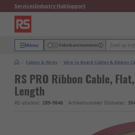
Services
Industry Hub
Support
Menu
Fabrikantnummer
/
Cables & Wires
/
Wire to Board Cables & Ribbon C
RS PRO Ribbon Cable, Flat,
Length
RS-stocknr.
:
289-9846
Artikelnummer Distrelec
:
30