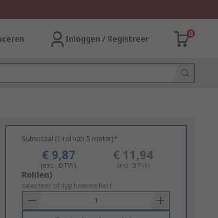
0
aceren
Inloggen / Registreer
Subtotaal (1 rol van 5 meter)*
€ 9,87
€ 11,94
(excl. BTW)
(incl. BTW)
Add
Rol(len)
to
selecteer of typ hoeveelheid
Basket