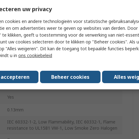
10
ecteren uw privacy
28AWG
n cookies en andere technologieën voor statistische gebruiksanalys
tie en om advertenties weer te geven op websites van derden. Door 
5m
 te klikken, geeft u toestemming voor de verwerking van niet-essent
BS4109, RoHS, IEC 60227-5, VD0281-5, DEF STAN,
kunt uw cookies selecteren door te klikken op "Beheer cookies". Als u 
IEC 60332-1-2, IEC60332-1, DEF STAN 61-12 Part 6,
 u op "Alles weigeren". Dit kan de toegang tot bepaalde functies beper
ISO9001, BS EN13062, Mil Spec, BASEC, VD0295 part
vindt u in
ons cookiebeleid
5, DIN VD0292, CENELEC, REACH, UL, HAR, BS4808,
IEC 60228 Css 5, VD2050, TS 9760 HD 21.5.S3, CE,
UL1581 VW-1
s accepteren
Beheer cookies
Alles wei
Grey
Yes
0.13mm
IEC 60332-1-2, Low Flammability, IEC 60332-1, Flame
resistance to UL1581 VW-1, Low Smoke Zero Halogen