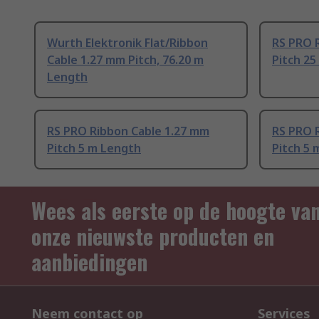
Wurth Elektronik Flat/Ribbon
RS PRO 
Cable 1.27 mm Pitch, 76.20 m
Pitch 2
Length
RS PRO Ribbon Cable 1.27 mm
RS PRO 
Pitch 5 m Length
Pitch 5 
Wees als eerste op de hoogte va
onze nieuwste producten en
aanbiedingen
Neem contact op
Services