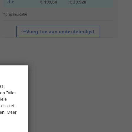
1 +
€ 199,64
€ 39,928
*prijsindicatie
Voeg toe aan onderdelenlijst
es,
op "Alles
iële
dit niet
ken. Meer