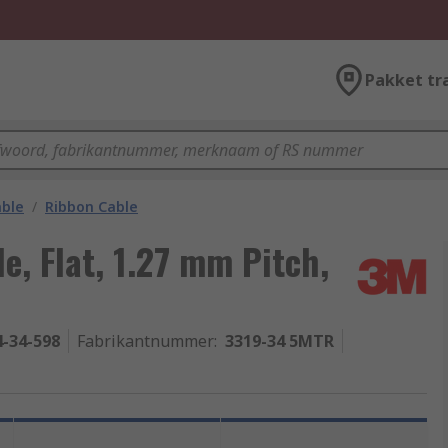
Pakket tr
able
/
Ribbon Cable
e, Flat, 1.27 mm Pitch,
4-34-598
Fabrikantnummer
:
3319-34 5MTR