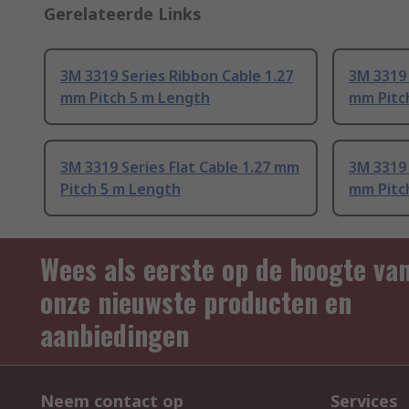
Gerelateerde Links
3M 3319 Series Ribbon Cable 1.27
3M 3319 
mm Pitch 5 m Length
mm Pitc
3M 3319 Series Flat Cable 1.27 mm
3M 3319 
Pitch 5 m Length
mm Pitc
Wees als eerste op de hoogte va
onze nieuwste producten en
aanbiedingen
Neem contact op
Services