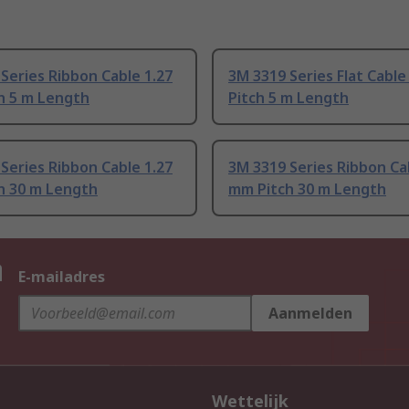
Series Ribbon Cable 1.27
3M 3319 Series Flat Cabl
h 5 m Length
Pitch 5 m Length
Series Ribbon Cable 1.27
3M 3319 Series Ribbon Ca
h 30 m Length
mm Pitch 30 m Length
n
E-mailadres
Aanmelden
Wettelijk