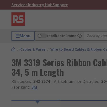
Services
Industry Hub
Support
Menu
Fabrikantnummer
/
Cables & Wires
/
Wire to Board Cables & Ribbon C
3M 3319 Series Ribbon Cabl
34, 5 m Length
RS-stocknr.
:
342-8574
Artikelnummer Distrelec
:
30
Fabrikant
:
3M