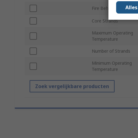
Alle
Fire Behaviour
Core Strands
Maximum Operating
Temperature
Number of Strands
Minimum Operating
Temperature
Zoek vergelijkbare producten