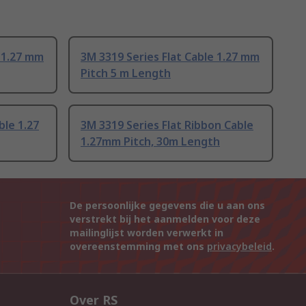
e 1.27 mm
3M 3319 Series Flat Cable 1.27 mm
Pitch 5 m Length
ble 1.27
3M 3319 Series Flat Ribbon Cable
1.27mm Pitch, 30m Length
De persoonlijke gegevens die u aan ons
verstrekt bij het aanmelden voor deze
mailinglijst worden verwerkt in
overeenstemming met ons
privacybeleid
.
Over RS