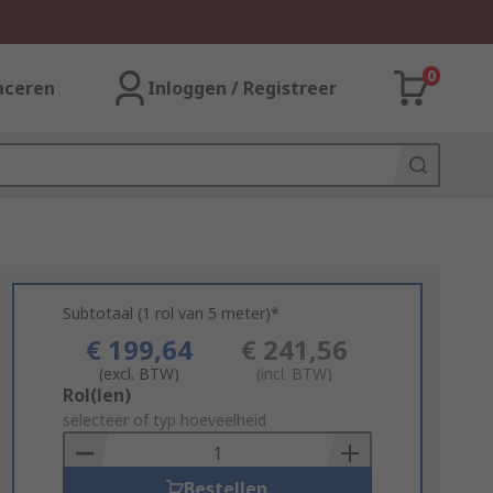
0
aceren
Inloggen / Registreer
Subtotaal (1 rol van 5 meter)*
€ 199,64
€ 241,56
(excl. BTW)
(incl. BTW)
Add
Rol(len)
to
selecteer of typ hoeveelheid
Basket
Bestellen