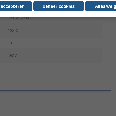
s accepteren
Beheer cookies
Alles wei
FT1 (Canada), VW-1 (Usa)
19 x 0.079mm
105°C
19
-20°C