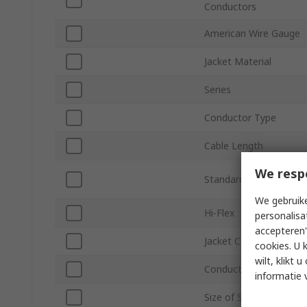
Conductors
American Wire Gauge
Jacket Material
Series
Conductor Type
Cable Length
We resp
Standards/Approvals
We gebruike
Hi-Flex
personalisa
accepteren"
Jacket Colour
cookies. U 
wilt, klikt
Conductor Material
informatie 
Size of Strands