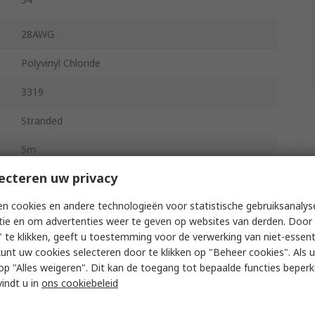
28AWG
Polyvinyl Chloride
3319
Stranded
5m
ecteren uw privacy
AWM/STYLE 1569, CSA International TR-64, FT1, UL
AWM/STYLE 1007, VW-1
n cookies en andere technologieën voor statistische gebruiksanalys
Yes
tie en om advertenties weer te geven op websites van derden. Door 
 te klikken, geeft u toestemming voor de verwerking van niet-essent
Black
kunt uw cookies selecteren door te klikken op "Beheer cookies". Als u 
 u op "Alles weigeren". Dit kan de toegang tot bepaalde functies beper
Silver Plated Copper
vindt u in
ons cookiebeleid
0.079mm