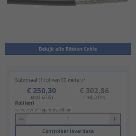
Bekijk alle Ribbon Cable
Subtotaal (1 rol van 30 meter)*
€ 250,30
€ 302,86
(excl. BTW)
(incl. BTW)
Add
Rol(len)
to
selecteer of typ hoeveelheid
Basket
Controleer leverdata