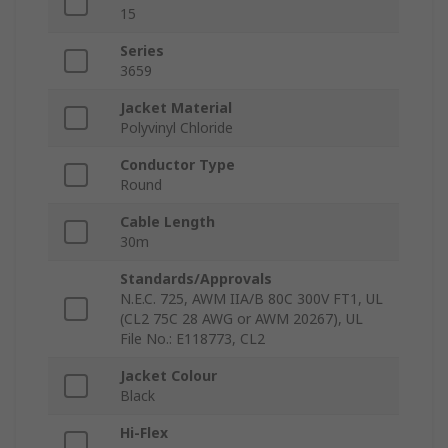
15
Series
3659
Jacket Material
Polyvinyl Chloride
Conductor Type
Round
Cable Length
30m
Standards/Approvals
N.E.C. 725, AWM IIA/B 80C 300V FT1, UL
(CL2 75C 28 AWG or AWM 20267), UL
File No.: E118773, CL2
Jacket Colour
Black
Hi-Flex