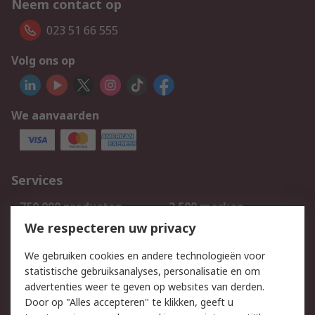
Neem contact op
023 51 66 555
Volg ons op
We aanvaarden
Services
750.000 producten
2.500 merken
Bestellen
Inkoopoplossingen
We respecteren uw privacy
Retouren
Technisch advies
We gebruiken cookies en andere technologieën voor
Track & Trace
statistische gebruiksanalyses, personalisatie en om
advertenties weer te geven op websites van derden.
Wettelijk
Door op "Alles accepteren" te klikken, geeft u