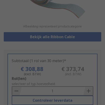
Afbeelding representeert productcategorie
Bekijk alle Ribbon Cable
Subtotaal (1 rol van 30 meter)*
€ 308,88
€ 373,74
(excl. BTW)
(incl. BTW)
Add
Rol(len)
to
selecteer of typ hoeveelheid
Basket
Controleer leverdata