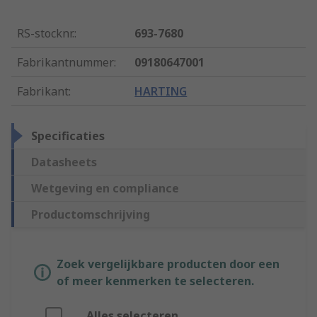
RS-stocknr.
:
693-7680
Fabrikantnummer
:
09180647001
Fabrikant
:
HARTING
Specificaties
Datasheets
Wetgeving en compliance
Productomschrijving
Zoek vergelijkbare producten door een
of meer kenmerken te selecteren.
Alles selecteren