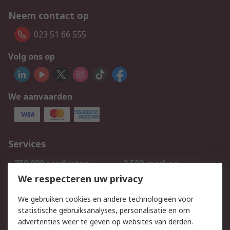
Neem contact op
023 51 66 555
Volg ons op
We aanvaarden
Services
750.000 producten
2.500 merken
Bestellen
Inkoopoplossingen
We respecteren uw privacy
Retouren
Technisch advies
We gebruiken cookies en andere technologieën voor
Track & Trace
statistische gebruiksanalyses, personalisatie en om
advertenties weer te geven op websites van derden.