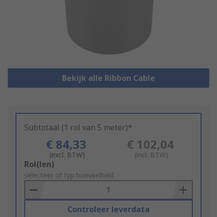
Bekijk alle Ribbon Cable
Subtotaal (1 rol van 5 meter)*
€ 84,33
€ 102,04
(excl. BTW)
(incl. BTW)
Add
Rol(len)
to
selecteer of typ hoeveelheid
Basket
Controleer leverdata