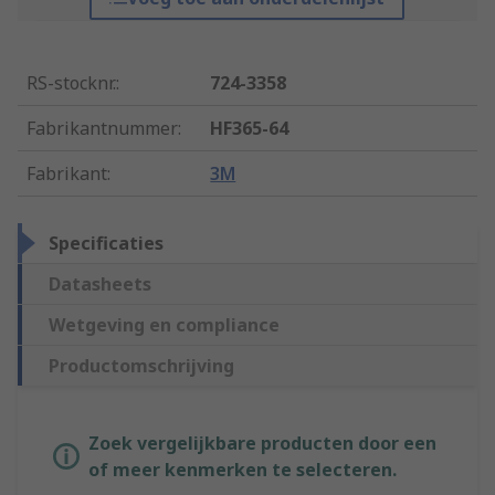
RS-stocknr.
:
724-3358
Fabrikantnummer
:
HF365-64
Fabrikant
:
3M
Specificaties
Datasheets
Wetgeving en compliance
Productomschrijving
Zoek vergelijkbare producten door een
of meer kenmerken te selecteren.