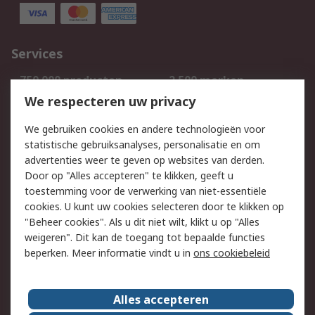
Services
750.000 producten
2.500 merken
Bestellen
Inkoopoplossingen
We respecteren uw privacy
Retouren
Technisch advies
We gebruiken cookies en andere technologieën voor
Track & Trace
statistische gebruiksanalyses, personalisatie en om
advertenties weer te geven op websites van derden.
Wettelijk
Door op "Alles accepteren" te klikken, geeft u
toestemming voor de verwerking van niet-essentiële
Cookiebeleid
Email veiligheid
cookies. U kunt uw cookies selecteren door te klikken op
Privacybeleid
Websitevoorwaarden
"Beheer cookies". Als u dit niet wilt, klikt u op "Alles
weigeren". Dit kan de toegang tot bepaalde functies
Algemene
beperken. Meer informatie vindt u in
ons cookiebeleid
verkoopvoorwaarden
Over RS
Alles accepteren