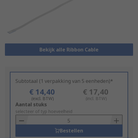
Bekijk alle Ribbon Cable
Subtotaal (1 verpakking van 5 eenheden)*
€ 14,40
€ 17,40
(excl. BTW)
(incl. BTW)
Add
Aantal stuks
to
selecteer of typ hoeveelheid
Basket
Bestellen