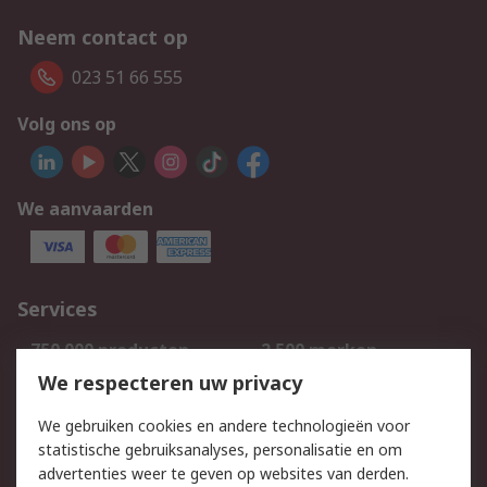
Neem contact op
023 51 66 555
Volg ons op
We aanvaarden
Services
750.000 producten
2.500 merken
Bestellen
Inkoopoplossingen
We respecteren uw privacy
Retouren
Technisch advies
We gebruiken cookies en andere technologieën voor
Track & Trace
statistische gebruiksanalyses, personalisatie en om
advertenties weer te geven op websites van derden.