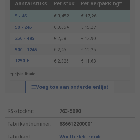
Aantal stuks
Per stuk
Per verpakking*
5 - 45
€ 3,452
€ 17,26
50 - 245
€ 3,054
€ 15,27
250 - 495
€ 2,58
€ 12,90
500 - 1245
€ 2,45
€ 12,25
1250 +
€ 2,326
€ 11,63
*prijsindicatie
Voeg toe aan onderdelenlijst
RS-stocknr.
:
763-5690
Fabrikantnummer
:
686612200001
Fabrikant
:
Wurth Elektronik