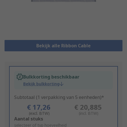
Bekijk alle Ribbon Cable
Bulkkorting beschikbaar
Bekijk bulkkorting
Subtotaal (1 verpakking van 5 eenheden)*
€ 17,26
€ 20,885
(excl. BTW)
(incl. BTW)
Add
Aantal stuks
to
selecteer of typ hoeveelheid