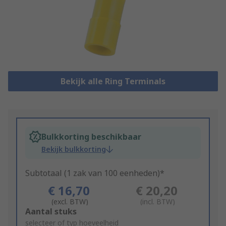
Bekijk alle Ring Terminals
Bulkkorting beschikbaar
Bekijk bulkkorting
Subtotaal (1 zak van 100 eenheden)*
€ 16,70
€ 20,20
(excl. BTW)
(incl. BTW)
Add
Aantal stuks
to
selecteer of typ hoeveelheid