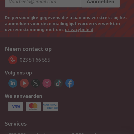
Aanmelden
De persoonlijke gegevens die u aan ons verstrekt bij het
aanmelden voor deze mailinglijst worden verwerkt in
overeenstemming met ons
privacybeleid
.
Neem contact op
023 51 66 555
Volg ons op
We aanvaarden
Services