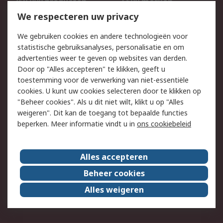
750.000 producten
2.500 merken
Bestellen
Inkoopoplossingen
We respecteren uw privacy
Retouren
Technisch advies
We gebruiken cookies en andere technologieën voor
Track & Trace
statistische gebruiksanalyses, personalisatie en om
advertenties weer te geven op websites van derden.
Wettelijk
Door op "Alles accepteren" te klikken, geeft u
toestemming voor de verwerking van niet-essentiële
Cookiebeleid
Email veiligheid
cookies. U kunt uw cookies selecteren door te klikken op
Privacybeleid
Websitevoorwaarden
"Beheer cookies". Als u dit niet wilt, klikt u op "Alles
weigeren". Dit kan de toegang tot bepaalde functies
Algemene
beperken. Meer informatie vindt u in
ons cookiebeleid
verkoopvoorwaarden
Over RS
Alles accepteren
RS Group
Over ons
Beheer cookies
RS wereldwijd
Werken bij RS
Alles weigeren
ESG