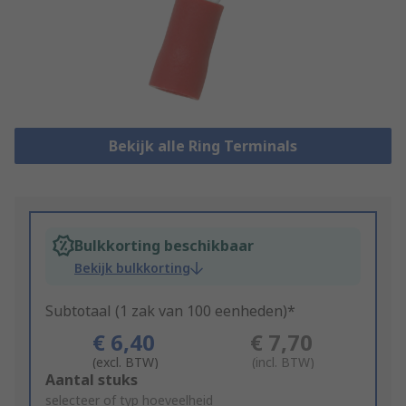
Bekijk alle Ring Terminals
Bulkkorting beschikbaar
Bekijk bulkkorting
Subtotaal (1 zak van 100 eenheden)*
€ 6,40
€ 7,70
(excl. BTW)
(incl. BTW)
Add
Aantal stuks
to
selecteer of typ hoeveelheid