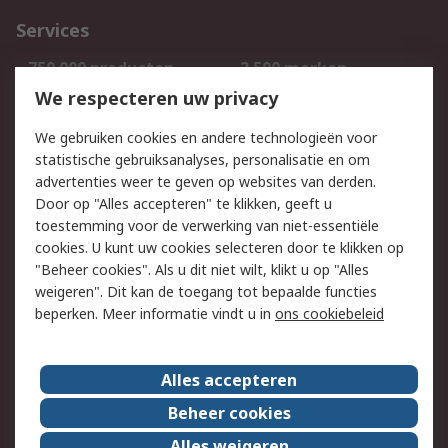
Services
750.000 producten
2.500 merken
Bestellen
Inkoopoplossingen
We respecteren uw privacy
Retouren
Technisch advies
We gebruiken cookies en andere technologieën voor
Track & Trace
statistische gebruiksanalyses, personalisatie en om
advertenties weer te geven op websites van derden.
Wettelijk
Door op "Alles accepteren" te klikken, geeft u
toestemming voor de verwerking van niet-essentiële
Cookiebeleid
Email veiligheid
cookies. U kunt uw cookies selecteren door te klikken op
Privacybeleid
Websitevoorwaarden
"Beheer cookies". Als u dit niet wilt, klikt u op "Alles
weigeren". Dit kan de toegang tot bepaalde functies
Algemene
beperken. Meer informatie vindt u in
ons cookiebeleid
verkoopvoorwaarden
Over RS
Alles accepteren
RS Group
Over ons
Beheer cookies
RS wereldwijd
Werken bij RS
Alles weigeren