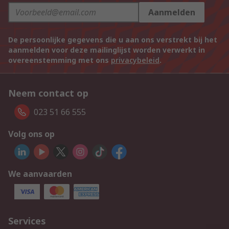
Aanmelden
De persoonlijke gegevens die u aan ons verstrekt bij het
aanmelden voor deze mailinglijst worden verwerkt in
overeenstemming met ons
privacybeleid
.
Neem contact op
023 51 66 555
Volg ons op
We aanvaarden
Services