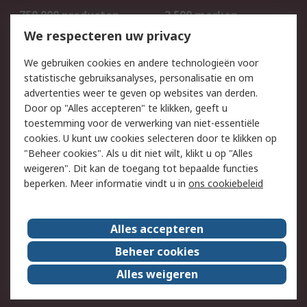
750.000 producten
2.500 merken
Bestellen
Inkoopoplossingen
We respecteren uw privacy
Retouren
Technisch advies
We gebruiken cookies en andere technologieën voor
Track & Trace
statistische gebruiksanalyses, personalisatie en om
advertenties weer te geven op websites van derden.
Wettelijk
Door op "Alles accepteren" te klikken, geeft u
toestemming voor de verwerking van niet-essentiële
Cookiebeleid
Email veiligheid
cookies. U kunt uw cookies selecteren door te klikken op
Privacybeleid
Websitevoorwaarden
"Beheer cookies". Als u dit niet wilt, klikt u op "Alles
weigeren". Dit kan de toegang tot bepaalde functies
Algemene
beperken. Meer informatie vindt u in
ons cookiebeleid
verkoopvoorwaarden
Over RS
Alles accepteren
RS Group
Over ons
Beheer cookies
RS wereldwijd
Werken bij RS
Alles weigeren
ESG