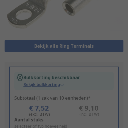
Bekijk alle Ring Terminals
Bulkkorting beschikbaar
Bekijk bulkkorting
Subtotaal (1 zak van 10 eenheden)*
€ 7,52
€ 9,10
(excl. BTW)
(incl. BTW)
Add
Aantal stuks
to
selecteer of typ hoeveelheid